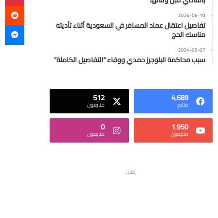
بالقاضي قبل وفاتها
2024-06-10
ما
تفاصيل اعتقال عماد المسافر في السعودية أثناء تأديته
مناسك الحج
2024-06-07
سبب محاكمة البلوجرز حمدي ووفاء “التفاصيل الكاملة”
512
4٬689
متابع
متابعون
0
1٬950
متابعون
متابعون
إعلان