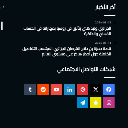
أخر الأخبار
م
2024-05-12
الجزائري وليد هني يتألق في روسيا بمهاراته في الحساب
الذهني والذاكرة
2024-05-11
قصة حمزة بن دلاج القرصان الجزائري المبتسم.. التفاصيل
الكاملة حول أخطر هاكر على مستوى العالم
شبكات التواصل الاجتماعي
‫X
فيسبوك
بينتيريست
لينكدإن
‫YouTube
انستقرام
سناب
تيلقرام
تشات