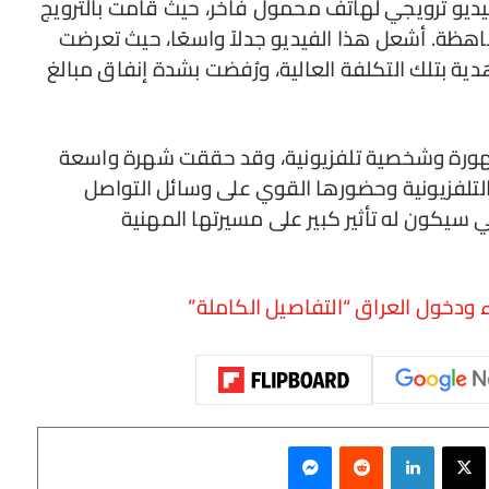
يديو ترويجي لهاتف محمول فاخر، حيث قامت بالترويج
باهظة. أشعل هذا الفيديو جدلاً واسعًا، حيث تعرضت
دية بتلك التكلفة العالية، ورُفضت بشدة إنفاق مبالغ
مشهورة وشخصية تلفزيونية، وقد حققت شهرة واسعة
لتلفزيونية وحضورها القوي على وسائل التواصل
سيكون له تأثير كبير على مسيرتها المهنية
ودخول العراق “التفاصيل الكاملة”
سبوك
‫X
لينكدإن
‏Reddit
ماسنجر