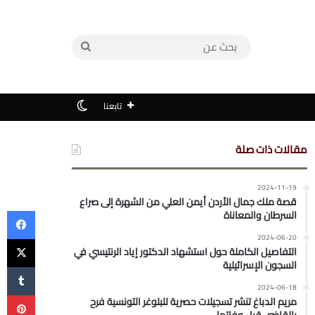
بحث
عن
الوضع المظلم
تابعنا
مقالات ذات صلة
2024-11-19
قصة ملك جمال الأردن أيمن العلي من الشهرة إلى صراع
في
السرطان والمعاناة
‫X
2024-06-20
التفاصيل الكاملة حول استشهاد الدكتور إياد الرنتيسي في
السجون الإسرائيلية
2024-06-18
بي
مريم الدباغ تنشر تسجيلات حصرية للبلوغر التونسية فرح