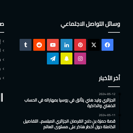
وسائل التواصل الاجتماعي
صف
إ
‫X
فيسبوك
بينتيريست
لينكدإن
‫YouTube
ا
انستقرام
سناب
تيلقرام
س
ش
تشات
أخر الأخبار
م
2024-05-12
الجزائري وليد هني يتألق في روسيا بمهاراته في الحساب
الذهني والذاكرة
2024-05-11
قصة حمزة بن دلاج القرصان الجزائري المبتسم.. التفاصيل
الكاملة حول أخطر هاكر على مستوى العالم