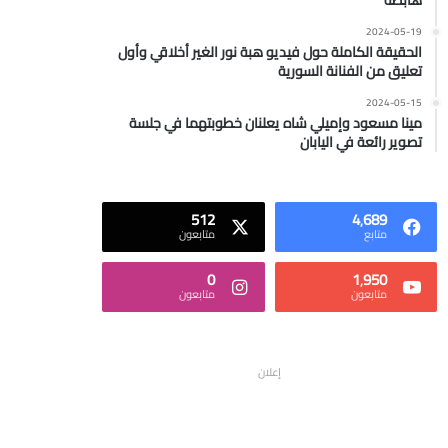
هابطة
2024-05-19
الحقيقة الكاملة حول فيديو هبة نور الغير أخلاقي وأول
تعليق من الفنانة السورية
2024-05-15
مينا مسعود وإميلي شاه يعلنان خطوبتهما في جلسة
تصوير رائعة في اليابان
512
4٬689
متابع
متابعون
0
1٬950
متابعون
متابعون
إعلان