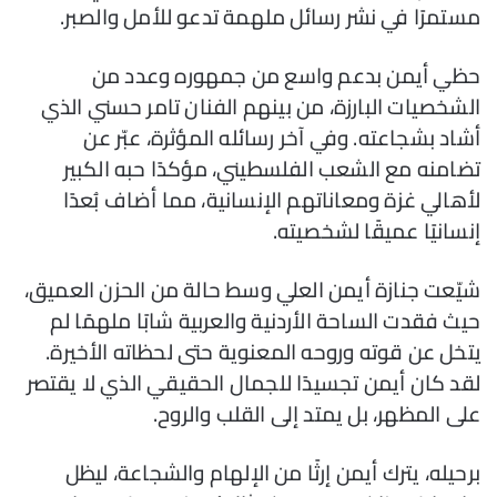
مستمرًا في نشر رسائل ملهمة تدعو للأمل والصبر.
حظي أيمن بدعم واسع من جمهوره وعدد من
الشخصيات البارزة، من بينهم الفنان تامر حسني الذي
أشاد بشجاعته. وفي آخر رسائله المؤثرة، عبّر عن
تضامنه مع الشعب الفلسطيني، مؤكدًا حبه الكبير
لأهالي غزة ومعاناتهم الإنسانية، مما أضاف بُعدًا
إنسانيًا عميقًا لشخصيته.
شيّعت جنازة أيمن العلي وسط حالة من الحزن العميق،
حيث فقدت الساحة الأردنية والعربية شابًا ملهمًا لم
يتخل عن قوته وروحه المعنوية حتى لحظاته الأخيرة.
لقد كان أيمن تجسيدًا للجمال الحقيقي الذي لا يقتصر
على المظهر، بل يمتد إلى القلب والروح.
برحيله، يترك أيمن إرثًا من الإلهام والشجاعة، ليظل