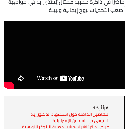
حاضرًا في ذاكرة محبيه كمثال يُحتذى به في مواجهة
أصعب التحديات بروح إيجابية ونبيلة.
اقرأ أيضًا:
التفاصيل الكاملة حول استشهاد الدكتور إياد
الرنتيسي في السجون الإسرائيلية
مريم الدباغ تنشر تسجيلات حصرية للبلوغر التونسية