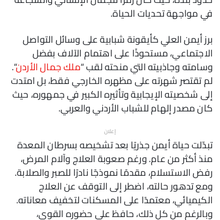
في مواجهة تحديات الحياة.
برز أيمن العلي كأيقونة شبابية على وسائل التواصل
الاجتماعي، مستحوذًا على اهتمام الآلاف بفضل
وسامته وجاذبيته التي منحته لقب “
ملك جمال الأردن
“.
لم تقتصر شهرته على مظهره الخارجي فقط، بل امتدت
إلى شخصيته الإيجابية وتأثيره الكبير في جمهوره، حيث
كان مصدر إلهام للشباب الأردني والعربي.
إعلان
تبدّلت حياة أيمن جذريًا بعد تشخيصه بسرطان المعدة
منذ أكثر من عام. ورغم صعوبة العلاج وآلام المرض،
رفض الاستسلام، مقدمًا نموذجًا نادرًا للصبر والصلابة.
ومع تدهور حالته، اضطر إلى التوقف عن العلاج
الكيميائي، معتمدًا على المسكنات لتخفيف معاناته.
وبالرغم من كل ذلك، حافظ على حضوره القوي،