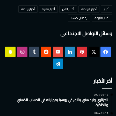
أخبار
أخبار الرياضة
أخبار الفن
أخبار تقنية
أخبار رياضة
أخبار منوعة
رمضان 1445
وسائل التواصل الاجتماعي
‫X
فيسبوك
بينتيريست
لينكدإن
‫YouTube
انستقرام
سناب
تشات
تيلقرام
أخر الأخبار
2024-05-12
الجزائري وليد هني يتألق في روسيا بمهاراته في الحساب الذهني
والذاكرة
2024-05-11