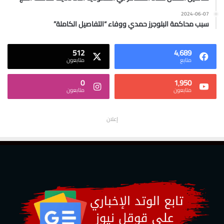
2024-06-07
سبب محاكمة البلوجرز حمدي ووفاء “التفاصيل الكاملة”
512
4٬689
متابع
متابعون
0
1٬950
متابعون
متابعون
إعلان