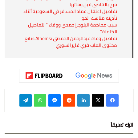
فرح بالقاضي قبل وفاتها
تفاصيل اعتقال عماد المسافر في السعودية أثناء
تأديته مناسك الحج
سبب محاكمة البلوجرز حمدي ووفاء “التفاصيل
الكاملة”
تفاصيل وفاة عبدالرحمن الحمصي Alhomsi صانع
محتوى العاب فري فاير السوري
فيسبوك
‫X
لينكدإن
‏Reddit
ماسنجر
واتساب
تيلقرام
اترك تعليقاً