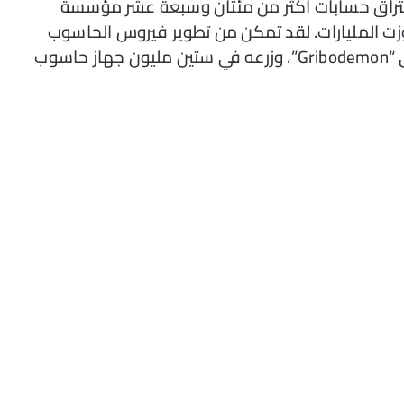
اختراق حسابات أكثر من مئتان وسبعة عشر مؤسسة
زت المليارات. لقد تمكن من تطوير فيروس الحاسوب
“SpyEYE BotNet” بالتعاون مع حليفه الروسي “Gribodemon”، وزرعه في ستين مليون جهاز حاسوب