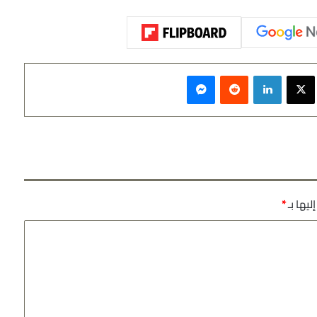
سبوك
‫X
لينكدإن
‏Reddit
ماسنجر
ليها بـ
*