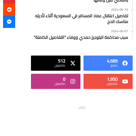
بالقاضي قبل وفاتها
2024-06-10
ما
تفاصيل اعتقال عماد المسافر في السعودية أثناء تأديته
مناسك الحج
2024-06-07
سبب محاكمة البلوجرز حمدي ووفاء “التفاصيل الكاملة”
512
4٬689
متابع
متابعون
0
1٬950
متابعون
متابعون
إعلان