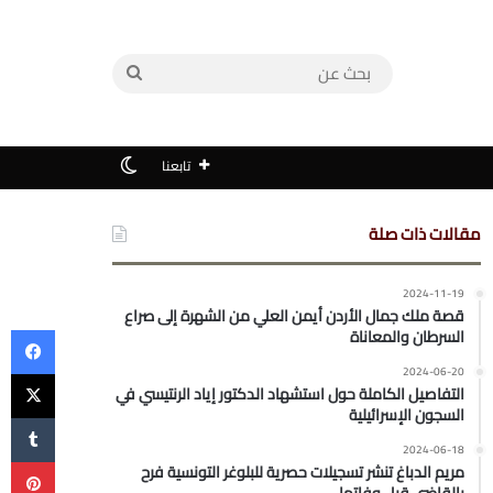
بحث
عن
الوضع المظلم
تابعنا
مقالات ذات صلة
2024-11-19
قصة ملك جمال الأردن أيمن العلي من الشهرة إلى صراع
في
السرطان والمعاناة
‫X
2024-06-20
التفاصيل الكاملة حول استشهاد الدكتور إياد الرنتيسي في
السجون الإسرائيلية
2024-06-18
بي
مريم الدباغ تنشر تسجيلات حصرية للبلوغر التونسية فرح