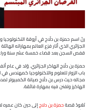
رنّ اسم حمزة بن دلّاج في أروقة التكنولوجيا وا
الجزائري الذي أثار فزع العالم بمهاراته الهائل
قفص السجن بعد قضاء خمسة عشر سنة وراء 
حمزة بن دلّاج الهاكر الجزائري. وُلد في عام أ
باب الزوار للعلوم والتكنولوجيا كمهندس في ا
مجاله حيث درس بن دلّاج صيانة الكمبيوتر ل
الهاكرز وتفنن فيه بمهارة فائقة.
تَعُودُ قصة
حمزة بن دلاج
إلى حين كان عمره لا 