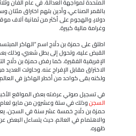
المتحدة لمواجهة العدالة. في عام ألفان وثلا
بالقمر الصناعي، وأدين بتهم اختراق مئتان وسب
دولار، والهجوم على أكثر من ثمانية آلاف م
وغرامة مالية كبيرة.
اطلق على حمزة بن دلّاج اسم “الهاكر المبتس
القبض عليه، وتحول إلى بطل شعبي، وذلك بعد 
الإفريقية الفقيرة. كما رفض حمزة بن دلّاج ال
الاختراق مقابل الإفراج عنه. وحاولت العديد 
ولكنه بقى كواحد من أخطر الهاكرز في العالم 
في تسجيل صوتي عرضته بعض المواقع الأخبا
السجن
وذلك في ستة وعشرون من مايو لعام أل
حمزة بن دلّاج خمسة عشر سنة في السجن، يعود إ
والاهتمام في العالم، حيث يتساءل البعض عن 
ظهره.