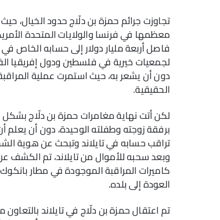
تجاوزت جرائم حمزة بن دلّاج حدود الخيال، حي
معظمها في فرنسا والولايات المتحدة الأمريكي
فاصل أربعة مليار دولار إلى حسابه الخاص في تا
لجمعيات خيرية في فلسطين ودول إفريقيا الفق
دون أن يشعر به، حيث استمرت عملية المراق
الحقيقية.
لكن أتت نهاية مغامرات حمزة بن دلّاج بشكل غي
برفقة زوجته وطفلته الوحيدة، دون أن يعلم أن
تراقب حسابه في تايلاند وتبحث عن هوية الش
وبعد سحبه للأموال من تايلاند، تم الكشف ع
كاميرات المراقبة الموجودة في مطار بانكوك. 
العودة إلى بلده.
تم اعتقال حمزة بن دلّاج في تايلاند بالتعاون مع