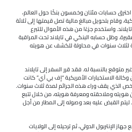
ث اخترق حسابات مئتان وخمسون بنكًا حول العالم،
ة، وقام بتحويل مبالغ مالية تصل قيمتها إلى ثلاثة
يلاند. واستخدم جزءًا من هذه الأموال للتبرع
يرة. وظل حسابه البنكي في تايلاند تحت المراقبة
بة لثلاث سنوات في محاولة للكشف عن هويته
ر متوقع بالنسبة له. فقد قرر السفر إلى تايلاند
 وكالة الاستخبارات الأمريكية “إف بي آي” كانت
خص الذي يقف وراء هذه الجرائم لمدة ثلاث سنوات.
ن هويته وملاحقته ومعرفة هويته، من خلال تتبع
ليتم القبض عليه بعد وصوله إلى المطار من أجل
 جهاز الإنتربول الدولي، ثم ترحيله إلى الولايات