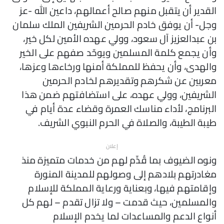
القدير أن يتقبل منهم صالح أعمالهم، داعين الله -عز
وجل- أن يوفق خادم الحرمين الشريفين الملك سلمان
بن عبدالعزيز آل سعود، وولي عهده الأمين لكل خير،
وأن يجمع كلمة المسلمين ويوحّد صفهم على الخير
والهدى، وأن يحفظ للمملكة أمنها ورخاءها وعزها،
معربين عن شكرهم وتقديرهم لخادم الحرمين
الشريفين، وولي عهده، على استضافتهم ضمن هذا
البرنامج، لأداء مناسك العمرة وقضاء عدة أيام في
طيبة الطيبة، والصلاة في الحرم النبوي الشريف.
إعلان
ونوه الضيوف بما قُدِّم لهم من خدمات متميزة منذ
مغادرتهم بلادهم إلى وصولهم للمدينة المنورة
وإقامتهم فيها، وبعناية ورعاية المملكة للإسلام
والمسلمين، حيث قدمت – ولا تزال تقدم – لهم كل
أنواع الدعم والمساعدات لما يخدم الإسلام