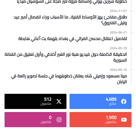
خطوبة شيرين بيوتي وأسامة مروة تثير ضجة على السوشيال ميديا
2024-11-07
طلاق مفاجئ يهز الأوساط الفنية.. ما الأسباب وراء انفصال أمير عيد
وليلى الفاروق؟
2024-06-21
تفاصيل اعتقال محسن الفراتي في بغداد بتهمة بث أغاني هابطة
2024-05-19
الحقيقة الكاملة حول فيديو هبة نور الغير أخلاقي وأول تعليق من الفنانة
السورية
2024-05-15
مينا مسعود وإميلي شاه يعلنان خطوبتهما في جلسة تصوير رائعة في
اليابان
512
4٬689
متابع
متابعون
0
1٬950
متابعون
متابعون