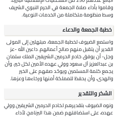
البالغ عددهم 250 من الشخصيات الإسلامية البارزة.
وقاموا بأداء صلاة الجمعة في الحرم النبوي الشريف
وسط منظومة متكاملة من الخدمات النوعية.
خطبة الجمعة والدعاء
واستمع الضيوف لخطبة الجمعة، مبتهلين إلى المولى
القدير أن يتقبل منهم صالح أعمالهم. داعين الله -عز
وجل- أن يوفق خادم الحرمين الشريفين الملك سلمان
بن عبدالعزيز آل سعود وولي عهده الأمين لكل خير، وأن
يجمع كلمة المسلمين ويوحّد صفهم على الخير
والهدى، وأن يحفظ للمملكة أمنها ورخاءها وعزها.
الشكر والتقدير
ونوه الضيوف بتقديرهم لخادم الحرمين الشريفين وولي
عهده، على استضافتهم ضمن هذا البرنامج، لأداء