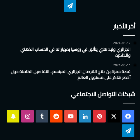
تشات
تيلقرام
أخر الأخبار
2024-05-12
الجزائري وليد هني يتألق في روسيا بمهاراته في الحساب الذهني
والذاكرة
2024-05-11
قصة حمزة بن دلاج القرصان الجزائري المبتسم.. التفاصيل الكاملة حول
أخطر هاكر على مستوى العالم
شبكات التواصل الاجتماعي
‫X
فيسبوك
بينتيريست
لينكدإن
‫YouTube
انستقرام
سناب
تشات
تيلقرام