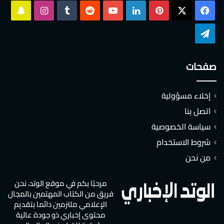
‫X
فيسبوك
بينتيريست
لينكدإن
‫YouTube
انستقرام
سناب
تشات
تيلقرام
صفحات
إخلاء مسؤولية
اتصل بنا
سياسة الخصوصية
شروط الاستخدام
من نحن
مرحبًا بكم في موقع الوتد، نحن
فريق من الكتاب المهتمين بالمجال
الإعلامي ملتزمين دائما بتقديم
محتوى إخباري ذو جودة عالية