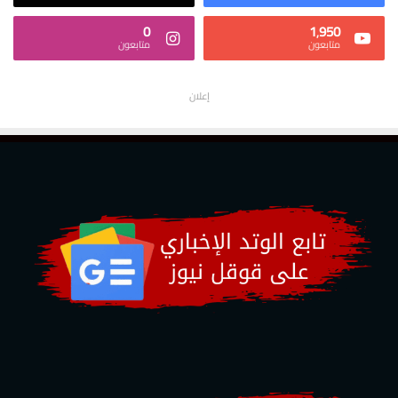
0
1٬950
متابعون
متابعون
إعلان