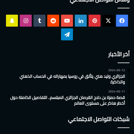
‫X
فيسبوك
بينتيريست
لينكدإن
‫YouTube
انستقرام
سناب
تشات
تيلقرام
أخر الأخبار
2024-05-12
الجزائري وليد هني يتألق في روسيا بمهاراته في الحساب الذهني
والذاكرة
2024-05-11
قصة حمزة بن دلاج القرصان الجزائري المبتسم.. التفاصيل الكاملة حول
أخطر هاكر على مستوى العالم
شبكات التواصل الاجتماعي