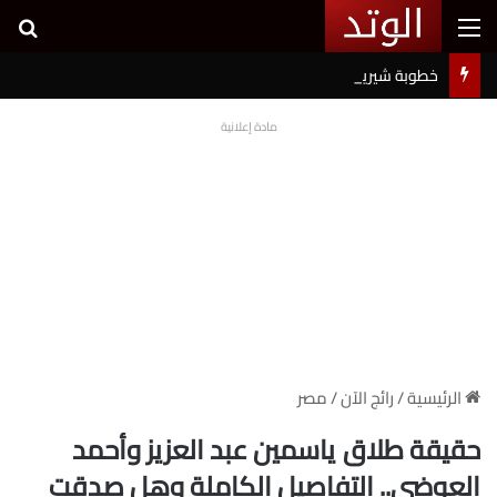
القائمة
بح
خطوبة شيرين بيوتي وأسامة مروة تثير ضجة على السوشيال ميديا
مادة إعلانية
الرئيسية
/
رائج الآن
/
مصر
حقيقة طلاق ياسمين عبد العزيز وأحمد
العوضي.. التفاصيل الكاملة وهل صدقت