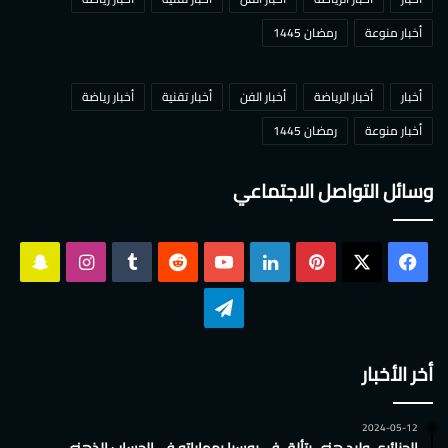
أخبار منوعة
رمضان 1445
أخبار
أخبار الرياضة
أخبار الفن
أخبار تقنية
أخبار رياضة
أخبار منوعة
رمضان 1445
وسائل التواصل الاجتماعي
‫X
فيسبوك
بينتيريست
لينكدإن
‫YouTube
انستقرام
سناب
تشات
تيلقرام
أخر الأخبار
2024-05-12
الجزائري وليد هني يتألق في روسيا بمهاراته في الحساب الذهني