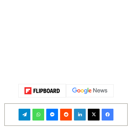
فيسبوك
‫X
لينكدإن
‏Reddit
ماسنجر
واتساب
تيلقرام