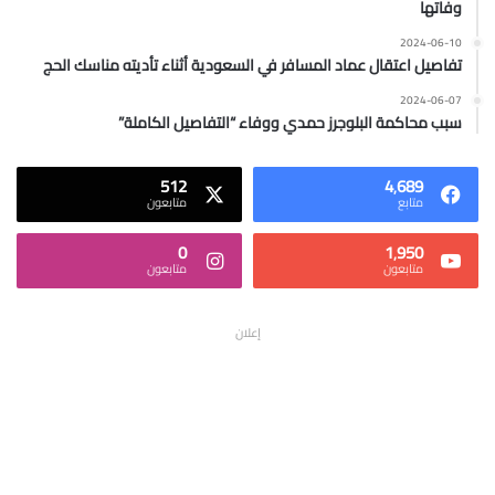
وفاتها
2024-06-10
تفاصيل اعتقال عماد المسافر في السعودية أثناء تأديته مناسك الحج
2024-06-07
سبب محاكمة البلوجرز حمدي ووفاء “التفاصيل الكاملة”
512
4٬689
متابع
متابعون
0
1٬950
متابعون
متابعون
إعلان