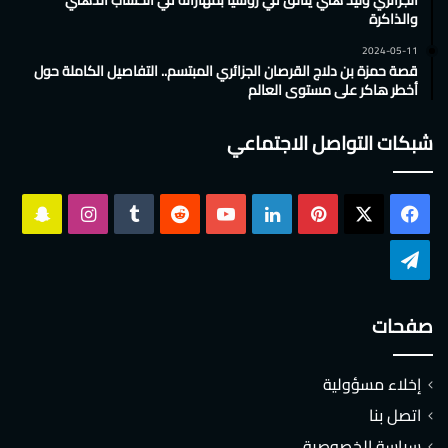
والذاكرة
2024-05-11
قصة حمزة بن دلاج القرصان الجزائري المبتسم.. التفاصيل الكاملة حول
أخطر هاكر على مستوى العالم
شبكات التواصل الاجتماعي
‫X
فيسبوك
بينتيريست
لينكدإن
‫YouTube
انستقرام
سناب
تشات
تيلقرام
صفحات
إخلاء مسؤولية
اتصل بنا
سياسة الخصوصية