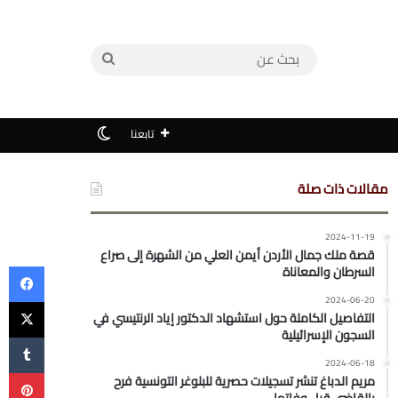
بحث
عن
الوضع المظلم
تابعنا
مقالات ذات صلة
2024-11-19
قصة ملك جمال الأردن أيمن العلي من الشهرة إلى صراع
في
السرطان والمعاناة
‫X
2024-06-20
التفاصيل الكاملة حول استشهاد الدكتور إياد الرنتيسي في
السجون الإسرائيلية
2024-06-18
بي
مريم الدباغ تنشر تسجيلات حصرية للبلوغر التونسية فرح