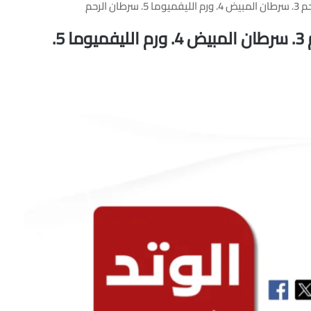
1. سرطان الثدي 2. سرطان عنق الرحم 3. سرطان المبيض 4. ورم الليفميوما 5.