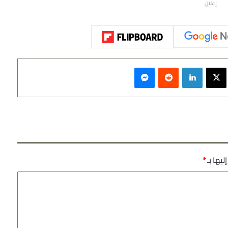
إعلان
سبوك
‫X
لينكدإن
‏Reddit
ماسنجر
ليها بـ
*