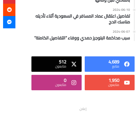
بالقاضي قبل وفاتها
2024-06-10
ما
تفاصيل اعتقال عماد المسافر في السعودية أثناء تأديته
مناسك الحج
2024-06-07
سبب محاكمة البلوجرز حمدي ووفاء “التفاصيل الكاملة”
512
4٬689
متابع
متابعون
0
1٬950
متابعون
متابعون
إعلان