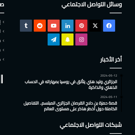
وسائل التواصل الاجتماعي
صف
إ
‫X
فيسبوك
بينتيريست
لينكدإن
‫YouTube
ا
انستقرام
سناب
تيلقرام
س
ش
تشات
أخر الأخبار
م
2024-05-12
الجزائري وليد هني يتألق في روسيا بمهاراته في الحساب
الذهني والذاكرة
2024-05-11
قصة حمزة بن دلاج القرصان الجزائري المبتسم.. التفاصيل
الكاملة حول أخطر هاكر على مستوى العالم
شبكات التواصل الاجتماعي