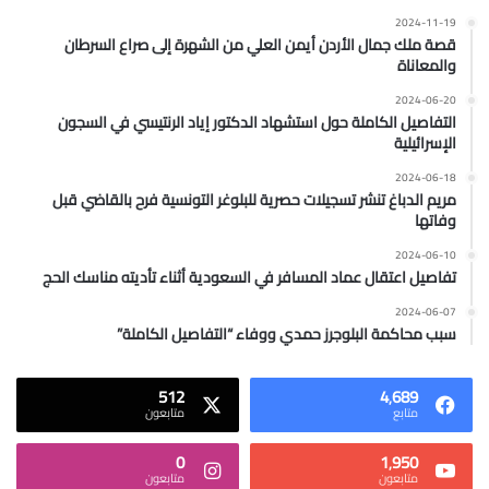
2024-11-19
قصة ملك جمال الأردن أيمن العلي من الشهرة إلى صراع السرطان
والمعاناة
2024-06-20
التفاصيل الكاملة حول استشهاد الدكتور إياد الرنتيسي في السجون
الإسرائيلية
2024-06-18
مريم الدباغ تنشر تسجيلات حصرية للبلوغر التونسية فرح بالقاضي قبل
وفاتها
2024-06-10
تفاصيل اعتقال عماد المسافر في السعودية أثناء تأديته مناسك الحج
2024-06-07
سبب محاكمة البلوجرز حمدي ووفاء “التفاصيل الكاملة”
512
4٬689
متابع
متابعون
0
1٬950
متابعون
متابعون