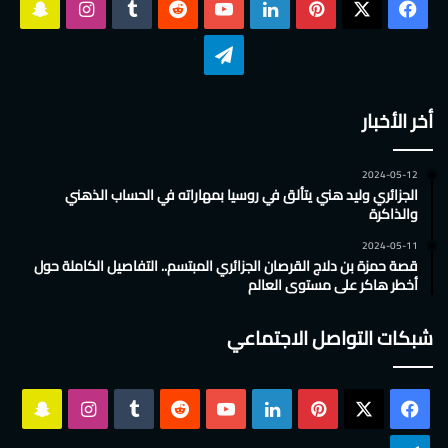
‫X
فيسبوك
بينتيريست
لينكدإن
‫YouTube
انستقرام
سناب
تشات
تيلقرام
أخر الأخبار
2024-05-12
الجزائري وليد هني يتألق في روسيا بمهاراته في الحساب الذهني
والذاكرة
2024-05-11
قصة حمزة بن دلاج القرصان الجزائري المبتسم.. التفاصيل الكاملة حول
أخطر هاكر على مستوى العالم
شبكات التواصل الاجتماعي
‫X
فيسبوك
بينتيريست
لينكدإن
‫YouTube
انستقرام
سناب