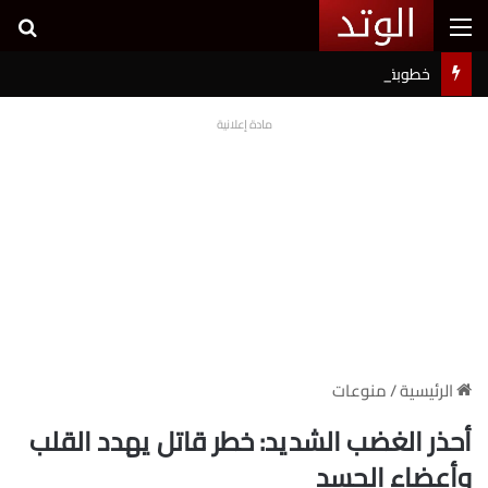
القائمة
بح
خطوبة شيرين بيوتي وأسامة مروة تثير ضجة على السوشيال ميديا
مادة إعلانية
الرئيسية
/
منوعات
أحذر الغضب الشديد: خطر قاتل يهدد القلب
وأعضاء الجسد