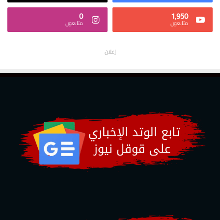
0
1٬950
متابعون
متابعون
إعلان