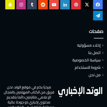
‫X
فيسبوك
بينتيريست
لينكدإن
‫YouTube
انستقرام
سناب
تشات
تيلقرام
صفحات
إخلاء مسؤولية
اتصل بنا
سياسة الخصوصية
شروط الاستخدام
من نحن
مرحبًا بكم في موقع الوتد، نحن
فريق من الكتاب المهتمين بالمجال
الإعلامي ملتزمين دائما بتقديم
محتوى إخباري ذو جودة عالية