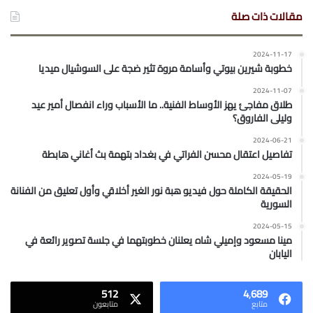
مقالات ذات صلة
2024-11-17
خطوبة شيرين بيوتي وأسامة مروة تثير ضجة على السوشيال ميديا
2024-11-07
طلاق مفاجئ يهز الأوساط الفنية.. ما الأسباب وراء انفصال أمير عيد
وليلى الفاروق؟
2024-06-21
تفاصيل اعتقال محسن الفراتي في بغداد بتهمة بث أغاني هابطة
2024-05-19
الحقيقة الكاملة حول فيديو هبة نور الغير أخلاقي وأول تعليق من الفنانة
السورية
2024-05-15
مينا مسعود وإميلي شاه يعلنان خطوبتهما في جلسة تصوير رائعة في
اليابان
512
4٬689
متابع
متابعون