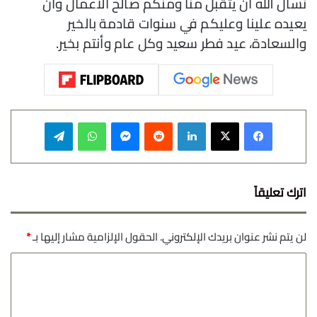
نسأل الله أن يتقبل منا ومنكم صالح الأعمال وأن
يعيده علينا وعليكم في سنوات قادمة بالخير
والسعادة، عيد فطر سعيد وكل عام وأنتم بخير.
فيسبوك
‫X
لينكدإن
‏Reddit
ماسنجر
واتساب
تيلقرام
اترك تعليقاً
لن يتم نشر عنوان بريدك الإلكتروني.
الحقول الإلزامية مشار إليها بـ
*
ا
ل
ت