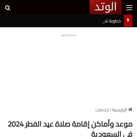
القائمة
بح
خطوبة شيرين بيوتي وأسامة مروة تثير ضجة على السوشيال ميديا
مادة إعلانية
الرئيسية
/
خدمات
موعد وأماكن إقامة صلاة عيد الفطر 2024
في السعودية