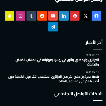
‫X
فيسبوك
بينتيريست
لينكدإن
‫YouTube
انستقرام
سناب
تشات
تيلقرام
أخر الأخبار
2024-05-12
الجزائري وليد هني يتألق في روسيا بمهاراته في الحساب الذهني
والذاكرة
2024-05-11
قصة حمزة بن دلاج القرصان الجزائري المبتسم.. التفاصيل الكاملة حول
أخطر هاكر على مستوى العالم
شبكات التواصل الاجتماعي