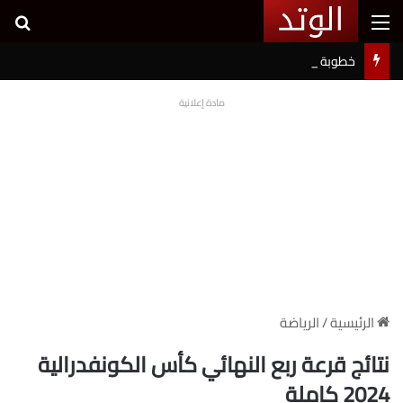
القائمة
بح
خطوبة شيرين بيوتي وأسامة مروة تثير ضجة على السوشيال ميديا
مادة إعلانية
الرئيسية
/
الرياضة
نتائج قرعة ربع النهائي كأس الكونفدرالية
2024 كاملة