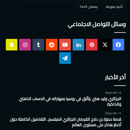
أخبار منوعة
رمضان 1445
وسائل التواصل الاجتماعي
‫X
فيسبوك
بينتيريست
لينكدإن
‫YouTube
انستقرام
سناب
تشات
تيلقرام
أخر الأخبار
2024-05-12
الجزائري وليد هني يتألق في روسيا بمهاراته في الحساب الذهني
والذاكرة
2024-05-11
قصة حمزة بن دلاج القرصان الجزائري المبتسم.. التفاصيل الكاملة حول
أخطر هاكر على مستوى العالم