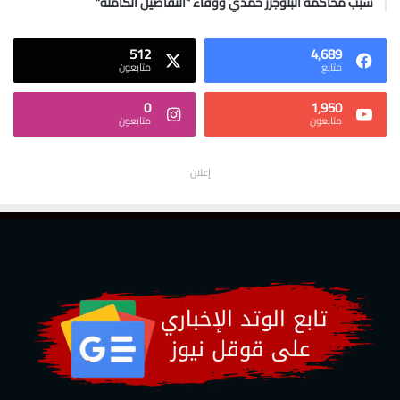
سبب محاكمة البلوجرز حمدي ووفاء “التفاصيل الكاملة”
512
4٬689
متابع
متابعون
0
1٬950
متابعون
متابعون
إعلان