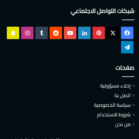
شبكات التواصل الاجتماعي
‫X
فيسبوك
بينتيريست
لينكدإن
‫YouTube
انستقرام
سناب
تشات
تيلقرام
صفحات
إخلاء مسؤولية
اتصل بنا
سياسة الخصوصية
شروط الاستخدام
من نحن