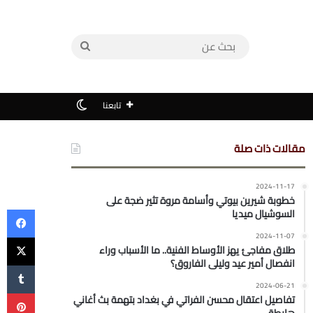
بحث
عن
الوضع المظلم
تابعنا
مقالات ذات صلة
2024-11-17
خطوبة شيرين بيوتي وأسامة مروة تثير ضجة على
في
السوشيال ميديا
‫X
2024-11-07
طلاق مفاجئ يهز الأوساط الفنية.. ما الأسباب وراء
انفصال أمير عيد وليلى الفاروق؟
2024-06-21
بي
تفاصيل اعتقال محسن الفراتي في بغداد بتهمة بث أغاني