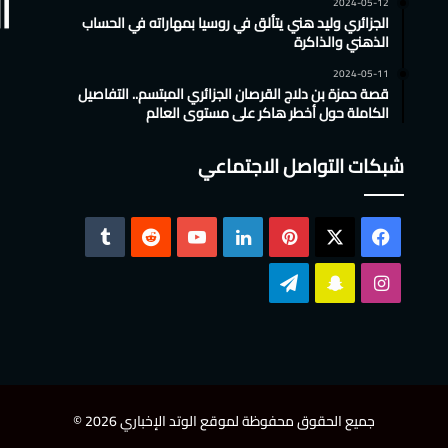
2024-05-12
الجزائري وليد هني يتألق في روسيا بمهاراته في الحساب
الذهني والذاكرة
2024-05-11
قصة حمزة بن دلاج القرصان الجزائري المبتسم.. التفاصيل
الكاملة حول أخطر هاكر على مستوى العالم
شبكات التواصل الاجتماعي
‫X
فيسبوك
بينتيريست
لينكدإن
‫YouTube
انستقرام
سناب
تيلقرام
تشات
جميع الحقوق محفوظة لموقع الوتد الإخباري 2026 ©