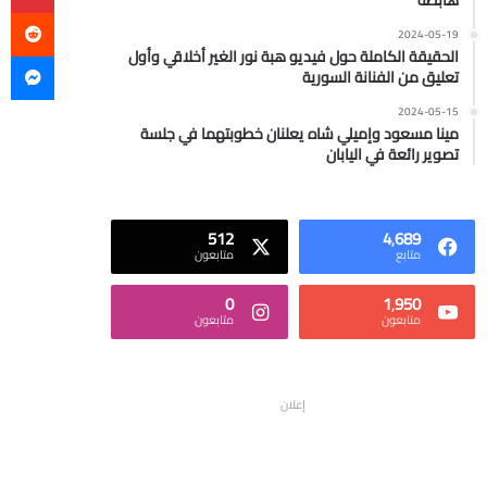
هابطة
2024-05-19
ما
الحقيقة الكاملة حول فيديو هبة نور الغير أخلاقي وأول
تعليق من الفنانة السورية
2024-05-15
مينا مسعود وإميلي شاه يعلنان خطوبتهما في جلسة
تصوير رائعة في اليابان
512
4٬689
متابع
متابعون
0
1٬950
متابعون
متابعون
إعلان