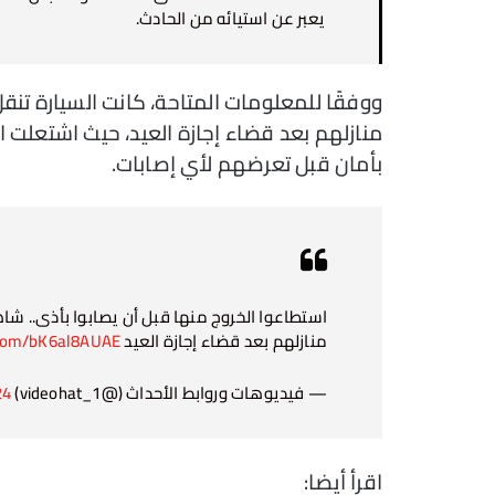
يعبر عن استيائه من الحادث.
ووفقًا للمعلومات المتاحة، كانت السيارة تنق
منازلهم بعد قضاء إجازة العيد، حيث اشتعلت ا
بأمان قبل تعرضهم لأي إصابات.
استطاعوا الخروج منها قبل أن يصابوا بأذى.. شا
منازلهم بعد قضاء إجازة العيد
r.com/bK6al8AUAE
— فيديوهات وروابط الأحداث (@videohat_1)
24
اقرأ أيضا: