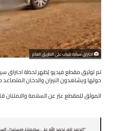
احتراق سيارة شباب على الطريق العام
تم توثيق مقطع فيديو يُظهر لحظة احتراق سي
حولها ويشاهدون النيران والدخان المتصاعد م
الموثق للمقطع عبّر عن السلامة والامتنان قائل
“الحمد لله، نحمد الله على سلامتنا، ونستبدل ال