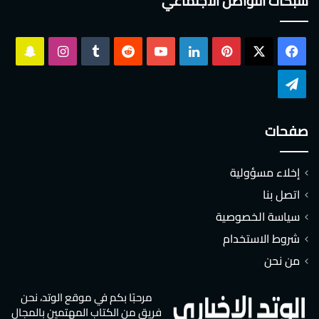
شبكات التواصل الاجتماعي
‫X
فيسبوك
بينتيريست
لينكدإن
‫YouTube
انستقرام
سناب
تشات
تيلقرام
صفحات
إخلاء مسؤولية
اتصل بنا
سياسة الخصوصية
شروط الاستخدام
من نحن
مرحبًا بكم في موقع الوتد، نحن
فريق من الكتاب المهتمين بالمجال