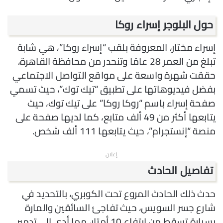
حول البلوجر إسراء روكا
إسراء مختار، المعروفة بلقب “إسراء روكا”، هي شابة
تبلغ من العمر 28 عامًا وتنحدر من محافظة القاهرة،
حققت شهرة واسعة على مواقع التواصل الاجتماعي
بفضل فيديوهاتها على تطبيق “تيك توك”، حيث تسمي
صفحة إسراء باسم “روكا روكا” على تيك توك، حيث
يتابعها أكثر من 49 ألف متابع، كما لديها صفحة على
منصة “إنستجرام”، حيث يتابعها 111 ألف شخص.
إعلان
تفاصيل الحادث
حدث ذلك الحادث المروع تحت الكوبري، بالتحديد في
شارع جسر السويس، حيث تفاجئ السائقين والمارة
بسيارة تسقط من ارتفاع 10 أمتار، مما أدى إلى تدمير