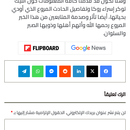
وهنا نكون قد قدمنا كافة المعلومات حول التيك
توكر إسراء روكا وتفاصيل الحادث المروع الذي أودي
بحياتها، أيضا تأثر وصدمة المتابعين من هذا الخبر
المروع رحمها الله وألهم أهلها وذويها الصبر
والسلوان.
فيسبوك
‫X
لينكدإن
‏Reddit
ماسنجر
واتساب
تيلقرام
اترك تعليقاً
لن يتم نشر عنوان بريدك الإلكتروني.
الحقول الإلزامية مشار إليها بـ
*
ا