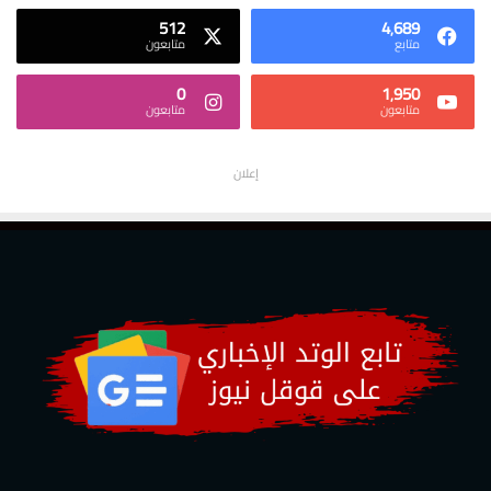
512
4٬689
متابع
متابعون
0
1٬950
متابعون
متابعون
إعلان