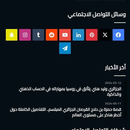
وسائل التواصل الاجتماعي
‫X
فيسبوك
بينتيريست
لينكدإن
‫YouTube
انستقرام
سناب
تشات
تيلقرام
أخر الأخبار
2024-05-12
الجزائري وليد هني يتألق في روسيا بمهاراته في الحساب الذهني
والذاكرة
2024-05-11
قصة حمزة بن دلاج القرصان الجزائري المبتسم.. التفاصيل الكاملة حول
أخطر هاكر على مستوى العالم