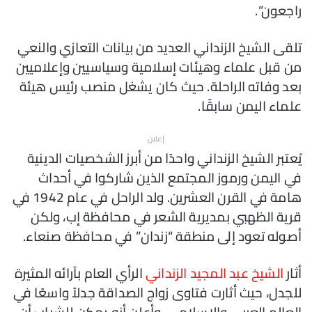
راجعون”.
تلقى الشيخ الزنداني العديد من بيانات التعازي والنعي
من قبل علماء وهيئات إسلامية وسياسيين وإعلاميين
بعد وفاته الراحلة. حيث كان يشغل منصب رئيس هيئة
علماء اليمن سابقًا.
إعلان
يُعتبر الشيخ الزنداني واحدًا من أبرز الشخصيات الدينية
في اليمن ورموز المجتمع الذين شاركوا في أحداث
هامة في القرن العشرين. ولد الراحل في عام 1942 في
قرية الظهبي بمديرية الشعر في محافظة إب، ولكن
أصوله تعود إلى منطقة “زندان” في محافظة صنعاء.
أثار
الشيخ عبد المجيد الزنداني
الرأي العام بآرائه المثيرة
للجدل، حيث أثارت فتاوى زواج الصداقة جدلاً واسعًا في
العالم العربي والإسلامي. وأعلن أنه يمكن للشباب أن