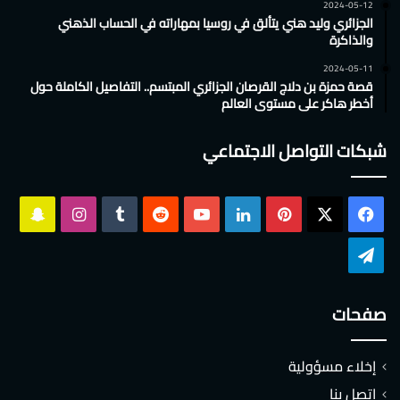
2024-05-12
الجزائري وليد هني يتألق في روسيا بمهاراته في الحساب الذهني
والذاكرة
2024-05-11
قصة حمزة بن دلاج القرصان الجزائري المبتسم.. التفاصيل الكاملة حول
أخطر هاكر على مستوى العالم
شبكات التواصل الاجتماعي
‫X
فيسبوك
بينتيريست
لينكدإن
‫YouTube
انستقرام
سناب
تشات
تيلقرام
صفحات
إخلاء مسؤولية
اتصل بنا