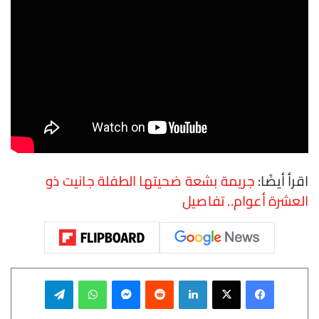
اقرأ أيضًا:
جريمة بشعة ضحيتها الطفلة جانيت ذو
العشرة أعوام.. تفاصيل
فيسبوك
‫X
لينكدإن
‏Reddit
ماسنجر
واتساب
تيلقرام