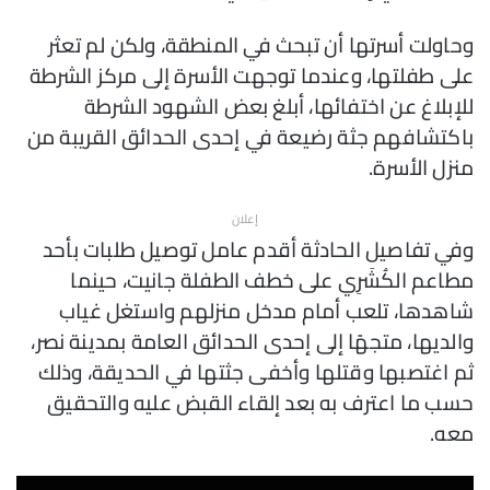
X
أثارت جريمة قتل الطفلة جانيت ذو العشرة أشهر الرأي
العام بشكلٍ كبير، وذلك بعد أن اختفت من أمام منزلها
فجأة، ليفاجئ أهلها بعدها بالعثور عليها مقتولة
ومرمية في إحدى الحدائق في مدينة نصر.
وحاولت أسرتها أن تبحث في المنطقة، ولكن لم تعثر
على طفلتها، وعندما توجهت الأسرة إلى مركز الشرطة
للإبلاغ عن اختفائها، أبلغ بعض الشهود الشرطة
باكتشافهم جثة رضيعة في إحدى الحدائق القريبة من
منزل الأسرة.