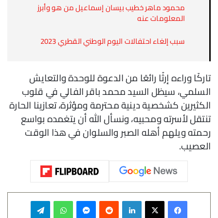
محمود ماهر خطيب بيسان إسماعيل من هو وأبرز
المعلومات عنه
سبب إلغاء احتفالات اليوم الوطني القطري 2023
تاركًا وراءه إرثًا رائعًا من الدعوة للوحدة والتعايش
السلمي، سيظل السيد محمد باقر الفالي في قلوب
الكثيرين كشخصية دينية محترمة ومؤثرة، تعازينا الحارة
تنتقل لأسرته ومحبيه، ونسأل الله أن يتغمده بواسع
رحمته ويلهم أهله الصبر والسلوان في هذا الوقت
العصيب.
فيسبوك
‫X
لينكدإن
‏Reddit
ماسنجر
واتساب
تيلقرام