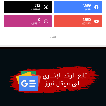
512
4٬689
متابع
متابعون
0
1٬950
متابعون
متابعون
إعلان