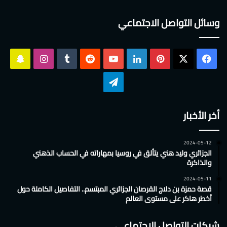
وسائل التواصل الاجتماعي
‫X
فيسبوك
بينتيريست
لينكدإن
‫YouTube
انستقرام
سناب
تشات
تيلقرام
أخر الأخبار
2024-05-12
الجزائري وليد هني يتألق في روسيا بمهاراته في الحساب الذهني
والذاكرة
2024-05-11
قصة حمزة بن دلاج القرصان الجزائري المبتسم.. التفاصيل الكاملة حول
أخطر هاكر على مستوى العالم
شبكات التواصل الاجتماعي