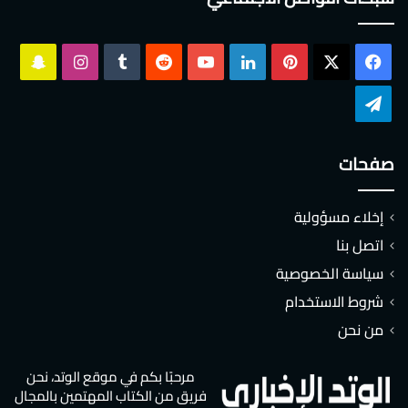
‫X
فيسبوك
بينتيريست
لينكدإن
‫YouTube
انستقرام
سناب
تشات
تيلقرام
صفحات
إخلاء مسؤولية
اتصل بنا
سياسة الخصوصية
شروط الاستخدام
من نحن
مرحبًا بكم في موقع الوتد، نحن
فريق من الكتاب المهتمين بالمجال