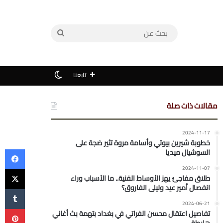
بحث
عن
الوضع المظلم
تابعنا
مقالات ذات صلة
2024-11-17
خطوبة شيرين بيوتي وأسامة مروة تثير ضجة على
في
السوشيال ميديا
‫X
2024-11-07
طلاق مفاجئ يهز الأوساط الفنية.. ما الأسباب وراء
انفصال أمير عيد وليلى الفاروق؟
2024-06-21
بي
تفاصيل اعتقال محسن الفراتي في بغداد بتهمة بث أغاني