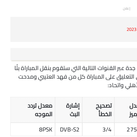
إعلان
عبر القنوات التالية التي ستقوم بنقل المباراة بثًا
اة SSC Sports HD1، وسيتولى التعليق على المباراة كل من فهد العتيبي ومدحت
أهلي واتحاد:
دل
تصحيح
إشارة
معدل تردد
ميز
الخطأ
البث
الموجه
8PSK
DVB-S2
3/4
27