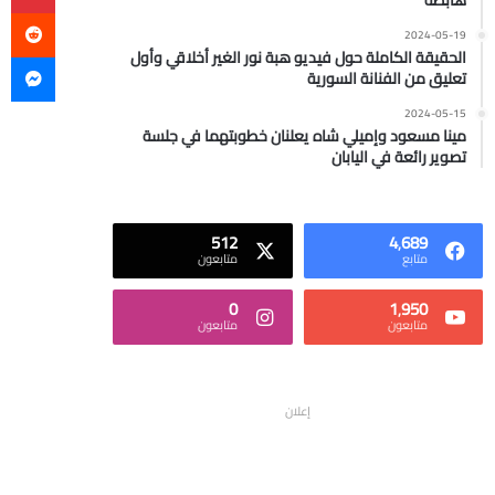
هابطة
2024-05-19
ما
الحقيقة الكاملة حول فيديو هبة نور الغير أخلاقي وأول
تعليق من الفنانة السورية
2024-05-15
مينا مسعود وإميلي شاه يعلنان خطوبتهما في جلسة
تصوير رائعة في اليابان
512
4٬689
متابع
متابعون
0
1٬950
متابعون
متابعون
إعلان