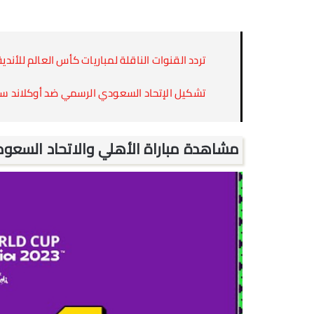
تردد القنوات الناقلة لمباريات كأس العالم للأندية 023
تشكيل الإتحاد السعودي الرسمي ضد أوكلاند سيتي 
مشاهدة مباراة الأهلي والاتحاد السعو