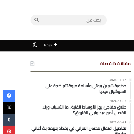
بحث
عن
الوضع المظلم
تابعنا
مقالات ذات صلة
2024-11-17
خطوبة شيرين بيوتي وأسامة مروة تثير ضجة على
في
السوشيال ميديا
‫X
2024-11-07
طلاق مفاجئ يهز الأوساط الفنية.. ما الأسباب وراء
انفصال أمير عيد وليلى الفاروق؟
2024-06-21
بي
تفاصيل اعتقال محسن الفراتي في بغداد بتهمة بث أغاني