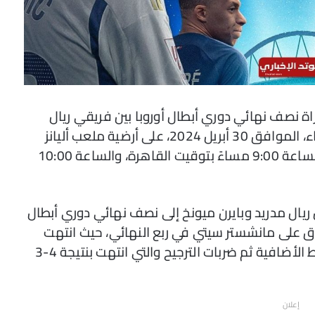
راة نصف نهائي دوري أبطال أوروبا بين فريقي ريال
مدريد وبايرن ميونخ. ستقام المباراة يوم الثلاثاء، الموافق 30 أبريل 2024، على أرضية ملعب أليانز
أرينا. ومن المقرر أن تنطلق المباراة في تمام الساعة 9:00 مساءً بتوقيت القاهرة، والساعة 10:00
ن ريال مدريد وبايرن ميونخ إلى نصف نهائي دوري أبطال
زه الشاق على مانشستر سيتي في ربع النهائي، حيث انتهت
المباراة بالتعادل الإيجابي 1-1، لينتقل للأشواط الأضافية ثم ضربات الترجيح والتي انتهت بنتيجة 4-3
إعلان