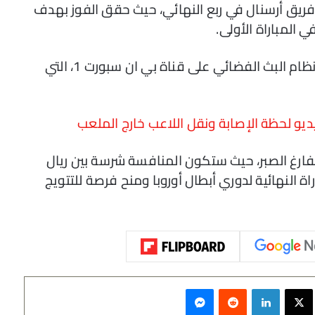
 فريق أرسنال في ربع النهائي، حيث حقق الفوز بهدف
 المباراة الأولى.
لمتابعة هذه المباراة الحاسمة، يمكنك ضبط نظام البث الفضائي على قناة بي ان سبورت 1، التي
و لحظة الإصابة ونقل اللاعب خارج الملعب
فارغ الصبر، حيث ستكون المنافسة شرسة بين ريال
ة النهائية لدوري أبطال أوروبا ومنح فرصة للتتويج
سبوك
‫X
لينكدإن
‏Reddit
ماسنجر