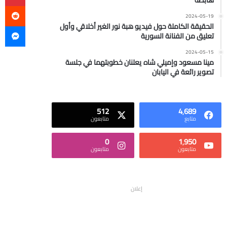
هابطة
2024-05-19
ما
الحقيقة الكاملة حول فيديو هبة نور الغير أخلاقي وأول
تعليق من الفنانة السورية
2024-05-15
مينا مسعود وإميلي شاه يعلنان خطوبتهما في جلسة
تصوير رائعة في اليابان
512
4٬689
متابع
متابعون
0
1٬950
متابعون
متابعون
إعلان