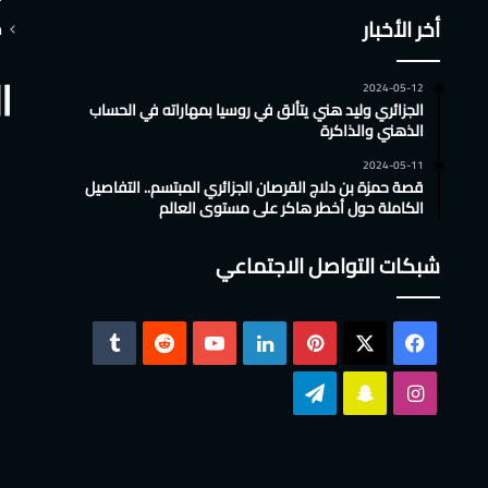
تشات
أخر الأخبار
م
2024-05-12
الجزائري وليد هني يتألق في روسيا بمهاراته في الحساب
الذهني والذاكرة
2024-05-11
قصة حمزة بن دلاج القرصان الجزائري المبتسم.. التفاصيل
الكاملة حول أخطر هاكر على مستوى العالم
شبكات التواصل الاجتماعي
‫X
فيسبوك
بينتيريست
لينكدإن
‫YouTube
انستقرام
سناب
تيلقرام
تشات