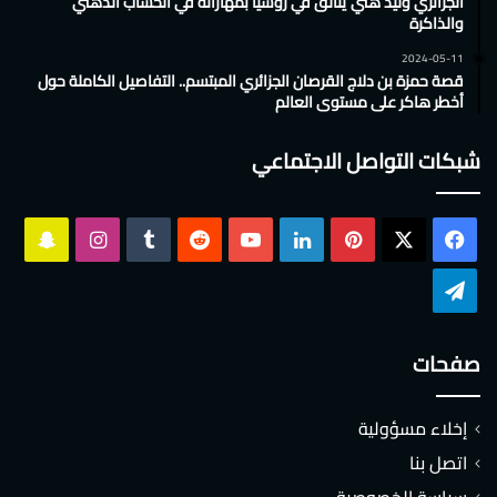
الجزائري وليد هني يتألق في روسيا بمهاراته في الحساب الذهني
والذاكرة
2024-05-11
قصة حمزة بن دلاج القرصان الجزائري المبتسم.. التفاصيل الكاملة حول
أخطر هاكر على مستوى العالم
شبكات التواصل الاجتماعي
‫X
فيسبوك
بينتيريست
لينكدإن
‫YouTube
انستقرام
سناب
تشات
تيلقرام
صفحات
إخلاء مسؤولية
اتصل بنا
سياسة الخصوصية