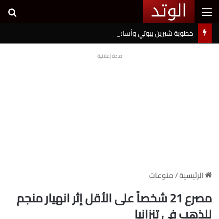
القائمة
بح
خطوبة شيرين بيوتي وأسامة مروة تثير ضجة على السوشيال ميديا
مادة إعلانية
الرئيسية
/
منوعات
مصرع 21 شخصاً على الأقل إثر انهيار منجم
للذهب في تنزانيا