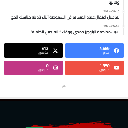
وفاتها
2024-06-10
تفاصيل اعتقال عماد المسافر في السعودية أثناء تأديته مناسك الحج
2024-06-07
سبب محاكمة البلوجرز حمدي ووفاء “التفاصيل الكاملة”
512
4٬689
متابع
متابعون
0
1٬950
متابعون
متابعون
إعلان