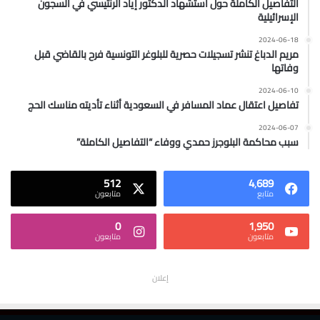
التفاصيل الكاملة حول استشهاد الدكتور إياد الرنتيسي في السجون
الإسرائيلية
2024-06-18
مريم الدباغ تنشر تسجيلات حصرية للبلوغر التونسية فرح بالقاضي قبل
وفاتها
2024-06-10
تفاصيل اعتقال عماد المسافر في السعودية أثناء تأديته مناسك الحج
2024-06-07
سبب محاكمة البلوجرز حمدي ووفاء “التفاصيل الكاملة”
512
4٬689
متابع
متابعون
0
1٬950
متابعون
متابعون
إعلان