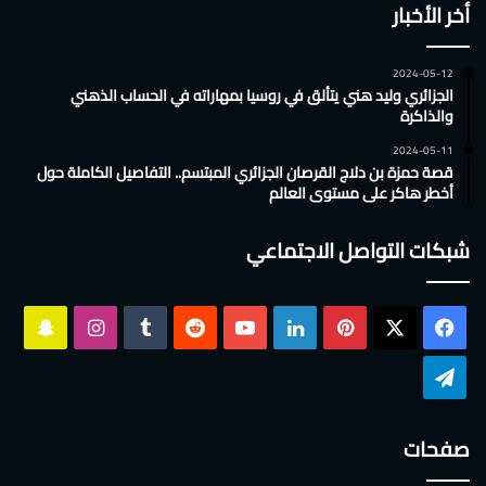
أخر الأخبار
2024-05-12
الجزائري وليد هني يتألق في روسيا بمهاراته في الحساب الذهني
والذاكرة
2024-05-11
قصة حمزة بن دلاج القرصان الجزائري المبتسم.. التفاصيل الكاملة حول
أخطر هاكر على مستوى العالم
شبكات التواصل الاجتماعي
‫X
فيسبوك
بينتيريست
لينكدإن
‫YouTube
انستقرام
سناب
تشات
تيلقرام
صفحات