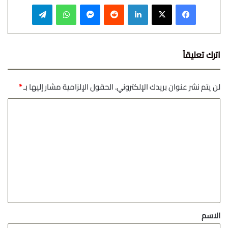
فيسبوك
‫X
لينكدإن
‏Reddit
ماسنجر
واتساب
تيلقرام
اترك تعليقاً
لن يتم نشر عنوان بريدك الإلكتروني.
الحقول الإلزامية مشار إليها بـ
*
ا
ل
ت
ع
ل
ي
ق
*
الاسم