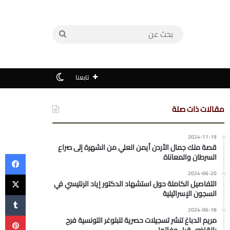
بحث
عن
الوضع المظلم
تابعنا
مقالات ذات صلة
2024-11-19
قصة ملك جمال الأردن أيمن العلي من الشهرة إلى صراع
في
السرطان والمعاناة
‫X
2024-06-20
التفاصيل الكاملة حول استشهاد الدكتور إياد الرنتيسي في
السجون الإسرائيلية
2024-06-18
بي
مريم الدباغ تنشر تسجيلات حصرية للبلوغر التونسية فرح