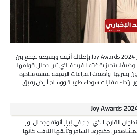
تألقت المؤثرة نور الغندور في حفل توزيع جوائز Joy Awards 2024 بإطلالة أنيقة وبسيطة تجمع بين
وضيقًا، يتميز بقَصَّته الفريدة التي تبرز جمال قوامها.
 لون بشرتها، وأضفت الفراغات الرقيقة لمسة ساحرة
 نور ارتداء قفازات سوداء طويلة ووشاح أبيض رقيق
وان القارح، الذي نجح في إبراز أنوثة وجمال نور
لمشاهدين حضورها الساحر وتألقها اللافت كأنها