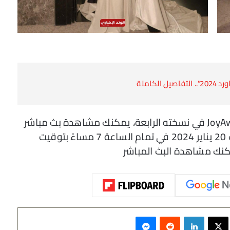
تقام مباشر الآن حفل توزيع جوائز JoyAwards 2024 في نسخته الرابعة، يمكنك مشاهدة بث مباشر
حفل توزيع جوائز جوي اورد 2024 الليلة السبت 20 يناير 2024 في تمام الساعة 7 مساءً بتوقيت
سبوك
‫X
لينكدإن
‏Reddit
ماسنجر