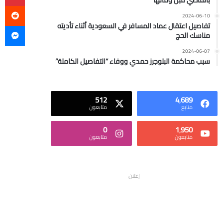
بالقاضي قبل وفاتها
2024-06-10
ما
تفاصيل اعتقال عماد المسافر في السعودية أثناء تأديته
مناسك الحج
2024-06-07
سبب محاكمة البلوجرز حمدي ووفاء “التفاصيل الكاملة”
512
4٬689
متابع
متابعون
0
1٬950
متابعون
متابعون
إعلان