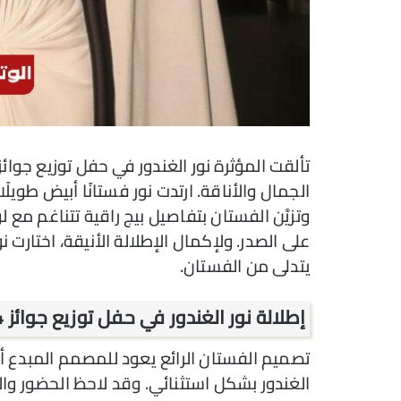
الجمال والأناقة. ارتدت نور فستانًا أبيض طويلًا 
وتزيَّن الفستان بتفاصيل بيج راقية تتناغم مع
على الصدر. ولإكمال الإطلالة الأنيقة، اختارت
يتدلى من الفستان.
إطلالة نور الغندور في حفل توزيع جوائز Joy Awards 2024
تصميم الفستان الرائع يعود للمصمم المبدع أنط
الغندور بشكل استثنائي. وقد لاحظ الحضور وا