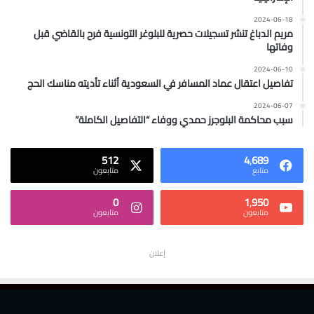
2024-06-18
مريم الدباغ تنشر تسجيلات حصرية للبلوغر التونسية فرح بالقاضي قبل
وفاتها
2024-06-10
تفاصيل اعتقال عماد المسافر في السعودية أثناء تأديته مناسك الحج
2024-06-07
سبب محاكمة البلوجرز حمدي ووفاء “التفاصيل الكاملة”
512
4٬689
متابع
متابعون
0
1٬950
متابعون
متابعون
إعلان