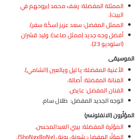
الممثلة المفضلة: رهف محمد (بروحهم في
البيت).
الممثل المفضل: سعد عزيز (سكّة سفر).
أفضل وجه جديد (ممثل صاعد): وليد قشران
(استوديو 23).
الموسيقى
الأغنية المفضلة: يا ليل ويالعين (الشامي).
الفنانة المفضلة: أصالة.
الفنان المفضل: عايض.
الوجه الجديد المفضل: طلال سام.
المؤثّرون (الانفلونسر)
المؤثرة المفضلة: بيبي العبدالمحسن.
المؤثّر المفضل: شونق بونق (ShoNgxBoNg).