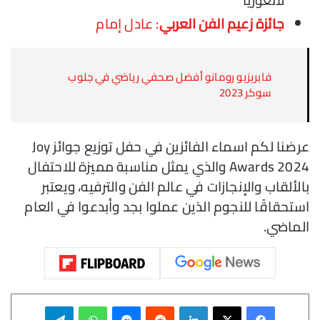
جائزة زعيم الفن العربي
: عادل إمام
فابريزيو رومانو أفضل صحفي رياضي في جلوب
سوكر 2023
عرضنا لكم اسماء الفائزين في حفل توزيع جوائز Joy
Awards 2024 والذي يمثل مناسبة مميزة للاحتفال
بالألقاب والإنجازات في عالم الفن والترفيه، ويعتبر
استحقاقًا للنجوم الذين عملوا بجد وأبدعوا في العام
الماضي.
فيسبوك
‫X
لينكدإن
‏Reddit
ماسنجر
واتساب
تيلقرام