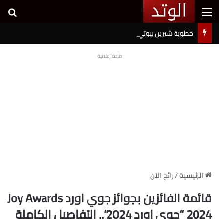
القائمة
بح
خطوبة شيرين بيوتي وأسامة مروة تثير ضجة على السوشيال ميديا
مادة إعلانية
الرئيسية
/
رائج الآن
قائمة الفائزين بجوائز جوي اورد Joy Awards
2024 “جوي اورد 2024”.. التفاصيل الكاملة