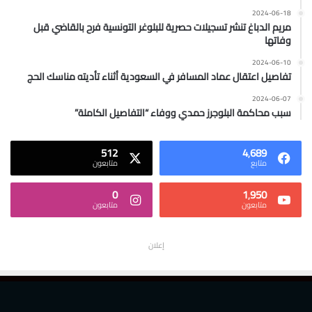
2024-06-18
مريم الدباغ تنشر تسجيلات حصرية للبلوغر التونسية فرح بالقاضي قبل
وفاتها
2024-06-10
تفاصيل اعتقال عماد المسافر في السعودية أثناء تأديته مناسك الحج
2024-06-07
سبب محاكمة البلوجرز حمدي ووفاء “التفاصيل الكاملة”
512
4٬689
متابع
متابعون
0
1٬950
متابعون
متابعون
إعلان