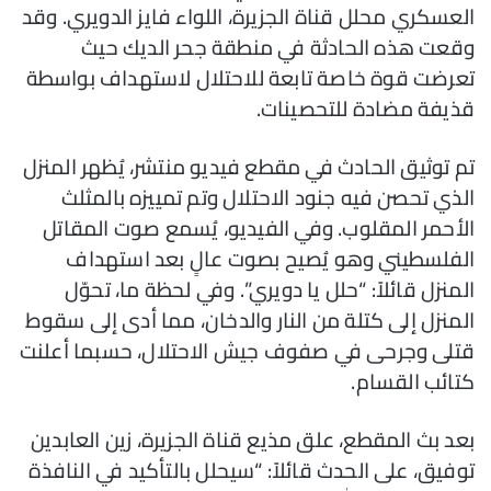
العسكري محلل قناة الجزيرة، اللواء فايز الدويري. وقد
وقعت هذه الحادثة في منطقة جحر الديك حيث
تعرضت قوة خاصة تابعة للاحتلال لاستهداف بواسطة
قذيفة مضادة للتحصينات.
تم توثيق الحادث في مقطع فيديو منتشر، يُظهر المنزل
الذي تحصن فيه جنود الاحتلال وتم تمييزه بالمثلث
الأحمر المقلوب. وفي الفيديو، يُسمع صوت المقاتل
الفلسطيني وهو يُصيح بصوت عالٍ بعد استهداف
المنزل قائلاً: “حلل يا دويري”. وفي لحظة ما، تحوّل
المنزل إلى كتلة من النار والدخان، مما أدى إلى سقوط
قتلى وجرحى في صفوف جيش الاحتلال، حسبما أعلنت
كتائب القسام.
بعد بث المقطع، علق مذيع قناة الجزيرة، زين العابدين
توفيق، على الحدث قائلاً: “سيحلل بالتأكيد في النافذة