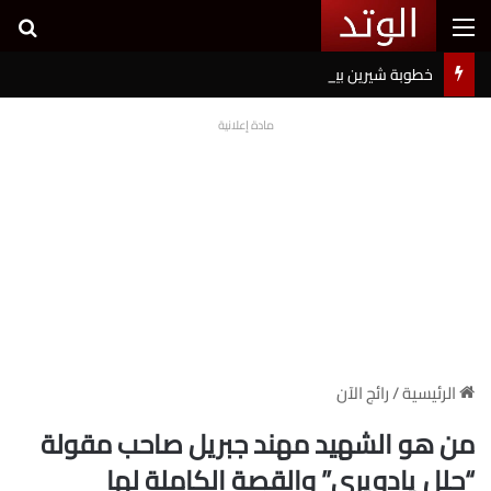
القائمة
بح
خطوبة شيرين بيوتي وأسامة مروة تثير ضجة على السوشيال ميديا
مادة إعلانية
الرئيسية
/
رائج الآن
من هو الشهيد مهند جبريل صاحب مقولة
“حلل يادويري” والقصة الكاملة لها