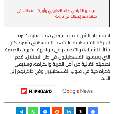
من هو القيادي صالح العاروري وأبرز 10 محطات في
حياته بعد إغتياله في بيروت
استشهاد الشهيد مهند جبريل يعد خسارة كبيرة
للحركة الفلسطينية وللشعب الفلسطيني بأسره. كان
مثالًا للشجاعة والتصميم في مواجهة الظروف الصعبة
التي يعيشها الفلسطينيون في ظل الاحتلال. قدم
تضحيته الغالية من أجل الحرية والكرامة، وستبقى
ذكراه حية في قلوب الفلسطينيين وفي ذاكرتهم إلى
الأبد.
فيسبوك
‫X
لينكدإن
‏Reddit
ماسنجر
واتساب
تيلقرام