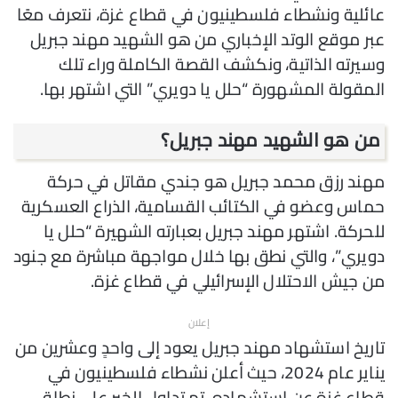
عائلية ونشطاء فلسطينيون في قطاع غزة، نتعرف معًا
عبر موقع الوتد الإخباري من هو الشهيد مهند جبريل
وسيرته الذاتية، ونكشف القصة الكاملة وراء تلك
المقولة المشهورة “حلل يا دويري” التي اشتهر بها.
من هو الشهيد مهند جبريل؟
مهند رزق محمد جبريل هو جندي مقاتل في حركة
حماس وعضو في الكتائب القسامية، الذراع العسكرية
للحركة. اشتهر مهند جبريل بعبارته الشهيرة “حلل يا
دويري”، والتي نطق بها خلال مواجهة مباشرة مع جنود
من جيش الاحتلال الإسرائيلي في قطاع غزة.
إعلان
تاريخ استشهاد مهند جبريل يعود إلى واحدٍ وعشرين من
يناير عام 2024، حيث أعلن نشطاء فلسطينيون في
قطاع غزة عن استشهاده. تم تداول الخبر على نطاق