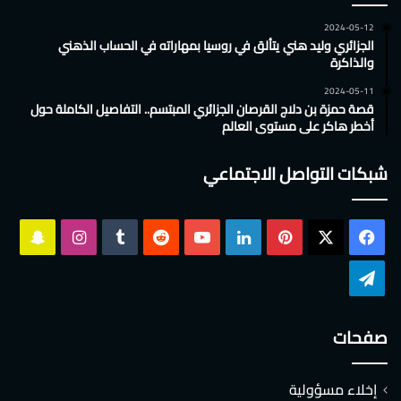
2024-05-12
الجزائري وليد هني يتألق في روسيا بمهاراته في الحساب الذهني
والذاكرة
2024-05-11
قصة حمزة بن دلاج القرصان الجزائري المبتسم.. التفاصيل الكاملة حول
أخطر هاكر على مستوى العالم
شبكات التواصل الاجتماعي
‫X
فيسبوك
بينتيريست
لينكدإن
‫YouTube
انستقرام
سناب
تشات
تيلقرام
صفحات
إخلاء مسؤولية