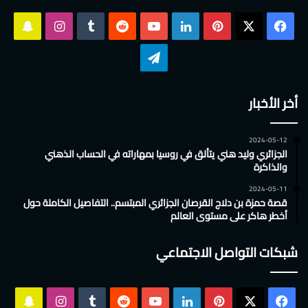
‫X
فيسبوك
بينتيريست
لينكدإن
‫YouTube
انستقرام
سناب
تشات
تيلقرام
أخر الأخبار
2024-05-12
الجزائري وليد هني يتألق في روسيا بمهاراته في الحساب الذهني
والذاكرة
2024-05-11
قصة حمزة بن دلاج القرصان الجزائري المبتسم.. التفاصيل الكاملة حول
أخطر هاكر على مستوى العالم
شبكات التواصل الاجتماعي
‫X
فيسبوك
بينتيريست
لينكدإن
‫YouTube
انستقرام
سناب