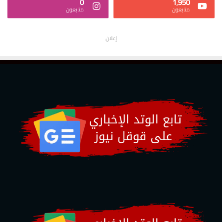
0
1٬950
متابعون
متابعون
إعلان