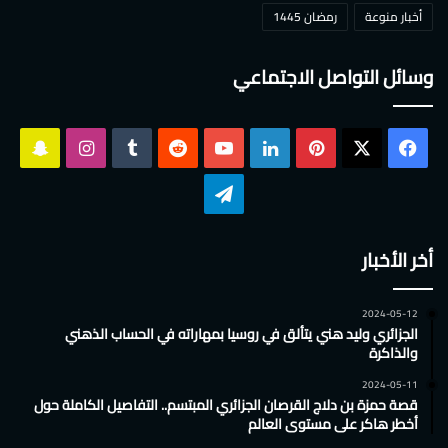
أخبار منوعة
رمضان 1445
وسائل التواصل الاجتماعي
‫X
فيسبوك
بينتيريست
لينكدإن
‫YouTube
انستقرام
سناب
تشات
تيلقرام
أخر الأخبار
2024-05-12
الجزائري وليد هني يتألق في روسيا بمهاراته في الحساب الذهني
والذاكرة
2024-05-11
قصة حمزة بن دلاج القرصان الجزائري المبتسم.. التفاصيل الكاملة حول
أخطر هاكر على مستوى العالم