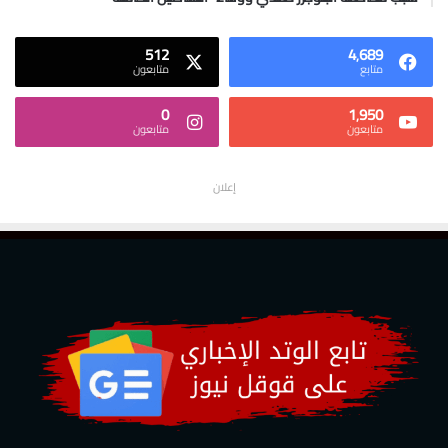
512
4٬689
متابع
متابعون
0
1٬950
متابعون
متابعون
إعلان