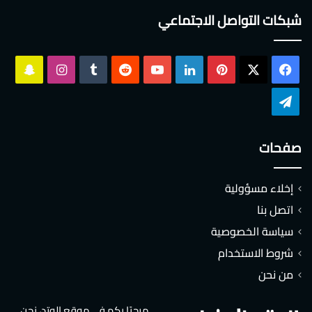
شبكات التواصل الاجتماعي
‫X
فيسبوك
بينتيريست
لينكدإن
‫YouTube
انستقرام
سناب
تشات
تيلقرام
صفحات
إخلاء مسؤولية
اتصل بنا
سياسة الخصوصية
شروط الاستخدام
من نحن
مرحبًا بكم في موقع الوتد، نحن