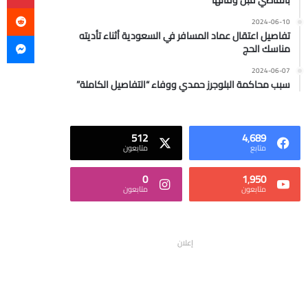
بالقاضي قبل وفاتها
2024-06-10
ما
تفاصيل اعتقال عماد المسافر في السعودية أثناء تأديته
مناسك الحج
2024-06-07
سبب محاكمة البلوجرز حمدي ووفاء “التفاصيل الكاملة”
512
4٬689
متابع
متابعون
0
1٬950
متابعون
متابعون
إعلان