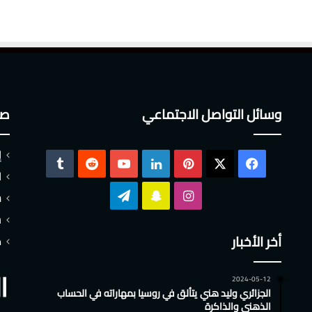
وسائل التواصل الاجتماعي
صف
إ
‫X
فيسبوك
بينتيريست
لينكدإن
‫YouTube
ا
انستقرام
سناب
تيلقرام
س
ش
تشات
أخر الأخبار
م
2024-05-12
الجزائري وليد هني يتألق في روسيا بمهاراته في الحساب
الذهني والذاكرة