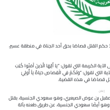
نفيذ حكم القتل قصاصًا بحق أحد الجناة في منطقة عسير،
 الكريمة التي تقول: “يَا أَيُّهَا الَّذِينَ آَمَنُوا كُتِبَ
آية التي تقول: “وَلَكُمْ فِي الْقِصَاصِ حَيَاةٌ يَاْ أُولِيْ
كم القتل قصاصًا في هذه القضية.
إعلان
ن مقبل بن عوض الصيعري، وهو سعودي الجنسية، بقتل
، وهو أيضًا سعودي الجنسية، عن طريق طعنه بآلة