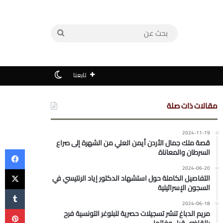
بحث
عن
الوضع المظلم
تابعنا
مقالات ذات صلة
2024-11-19
قصة ملك جمال الأردن أيمن العلي من الشهرة إلى صراع
في
السرطان والمعاناة
‫X
2024-06-20
التفاصيل الكاملة حول استشهاد الدكتور إياد الرنتيسي في
السجون الإسرائيلية
2024-06-18
بي
مريم الدباغ تنشر تسجيلات حصرية للبلوغر التونسية فرح