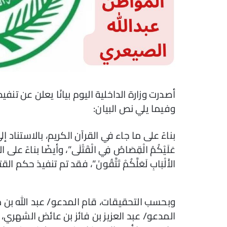
أصدرت وزارة الداخلية اليوم بيانًا يعلن عن ت
وفيما يلي نص البيان:
بناءً على ما جاء في القرآن الكريم، بالاستناد إلى الآية
عَلَيْكُمُ الْقِصَاصُ فِي الْقَتْلَى”، وأيضًا بناءً على ال
الأَلْبَابِ لَعَلَّكُمْ تَتَّقُونَ”، فقد تم تنفيذ ح
وبحسب التحقيقات، قام المدعو/ عبد الله ب
المدعو/ عبد العزيز بن فائز بن عائض الشهري