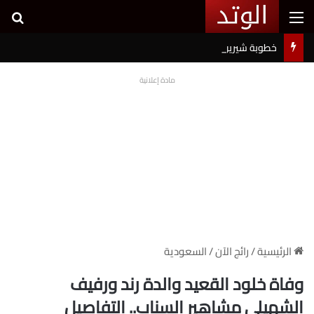
القائمة
بح
خطوبة شيرين بيوتي وأسامة مروة تثير ضجة على السوشيال ميديا
مادة إعلانية
الرئيسية
/
رائج الآن
/
السعودية
وفاة خلود القعيد والدة رند ورفيف
الشهيلي مشاهير السناب.. التفاصيل