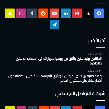
‫X
فيسبوك
بينتيريست
لينكدإن
‫YouTube
انستقرام
سناب
تشات
تيلقرام
أخر الأخبار
2024-05-12
الجزائري وليد هني يتألق في روسيا بمهاراته في الحساب الذهني
والذاكرة
2024-05-11
قصة حمزة بن دلاج القرصان الجزائري المبتسم.. التفاصيل الكاملة حول
أخطر هاكر على مستوى العالم
شبكات التواصل الاجتماعي