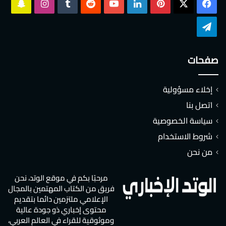
‫X
فيسبوك
بينتيريست
لينكدإن
‫YouTube
انستقرام
سناب
تشات
تيلقرام
صفحات
إخلاء مسؤولية
اتصل بنا
سياسة الخصوصية
شروط الاستخدام
من نحن
مرحبًا بكم في موقع الوتد، نحن
فريق من الكتاب المهتمين بالمجال
الإعلامي ملتزمين دائما بتقديم
محتوى إخباري ذو جودة عالية
وموثوقية للقراء في العالم العربي،