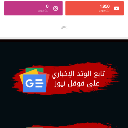
0
1٬950
متابعون
متابعون
إعلان