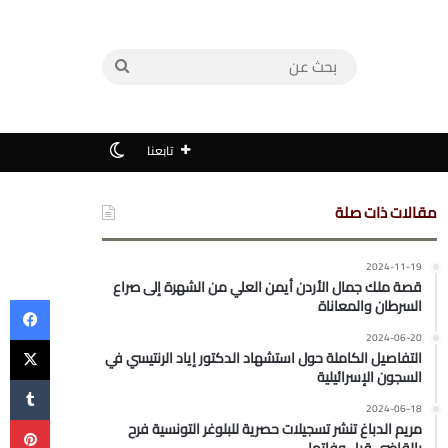
بحث
عن
الوضع المظلم
تابعنا
مقالات ذات صلة
2024-11-19
قصة ملك جمال الأردن أيمن العلي من الشهرة إلى صراع
في
السرطان والمعاناة
‫X
2024-06-20
التفاصيل الكاملة حول استشهاد الدكتور إياد الرنتيسي في
السجون الإسرائيلية
2024-06-18
بي
مريم الدباغ تنشر تسجيلات حصرية للبلوغر التونسية فرح