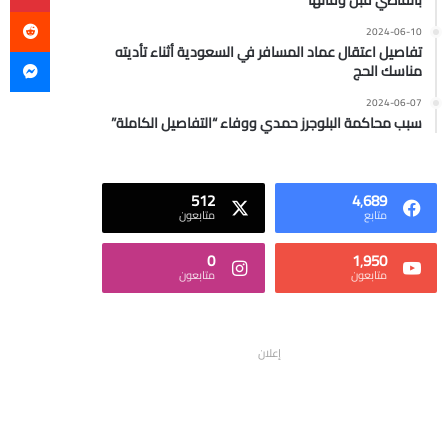
بالقاضي قبل وفاتها
2024-06-10
ما
تفاصيل اعتقال عماد المسافر في السعودية أثناء تأديته
مناسك الحج
2024-06-07
سبب محاكمة البلوجرز حمدي ووفاء “التفاصيل الكاملة”
512
4٬689
متابع
متابعون
0
1٬950
متابعون
متابعون
إعلان