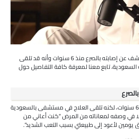
في لقاء خاص مع التيك توكر منصور آل زايد كشف عن إصابته بالصرع منذ 6 سنوات وأنه قد تلقى
 السعودية، تابع معنا لمعرفة كافة التفاصيل حول
بالصرع
صرح التيك توكر منصور عن إصابته بالصرع قبل 6 سنوات، لكنه تلقى العلاج في مستشفى بالسعودية
 في وصفه لمعاناته من المرض “كنت أعاني من
ق يومين لأعود إلى طبيعتي بسبب التعب الشديد”.