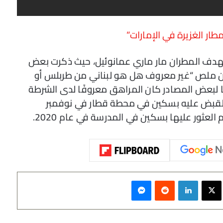
ار الغزيرة في الإمارات”
دف المطران مار ماري عمانوئيل، حيث ذكرت بعض
من ملص “غير معروف هل هو لبناني من طربلس أو
لبعض المصادر كان المراهق معروفًا لدى الشرطة
القبض عليه بسكين في محطة قطار في نوفمبر
م العثور عليها بسكين في المدرسة في عام 2020.
سبوك
‫X
لينكدإن
‏Reddit
ماسنجر