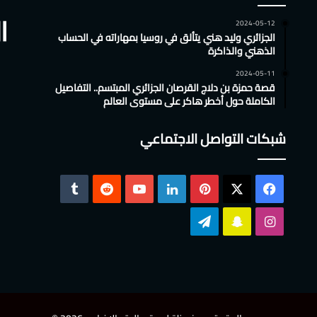
2024-05-12
الجزائري وليد هني يتألق في روسيا بمهاراته في الحساب
الذهني والذاكرة
2024-05-11
قصة حمزة بن دلاج القرصان الجزائري المبتسم.. التفاصيل
الكاملة حول أخطر هاكر على مستوى العالم
شبكات التواصل الاجتماعي
‫X
فيسبوك
بينتيريست
لينكدإن
‫YouTube
انستقرام
سناب
تيلقرام
تشات