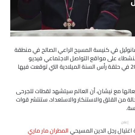
مانوئيل في كنيسة المسيح الراعي الصالح في منطقة
النشطاء على مواقع التواصل الاجتماعي فيديو
توقعات ليلى عبد اللطيف مع نيشان لعام 2024 في حلقة رأس السنة الميلادية التي توقعت فيها
عاتها مع نيشان، أن العالم سيتشهد لقطات للجرحى
ة من القلق والاستنكار والاستعداد، ستنتشر قوات
سة.
إعلان
 اغتيال رجل الدين المسيحي
المطران مار ماري