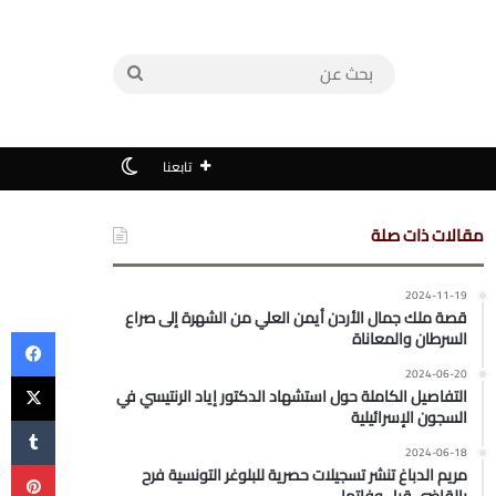
بحث
عن
الوضع المظلم
تابعنا
مقالات ذات صلة
2024-11-19
قصة ملك جمال الأردن أيمن العلي من الشهرة إلى صراع
في
السرطان والمعاناة
‫X
2024-06-20
التفاصيل الكاملة حول استشهاد الدكتور إياد الرنتيسي في
السجون الإسرائيلية
2024-06-18
بي
مريم الدباغ تنشر تسجيلات حصرية للبلوغر التونسية فرح