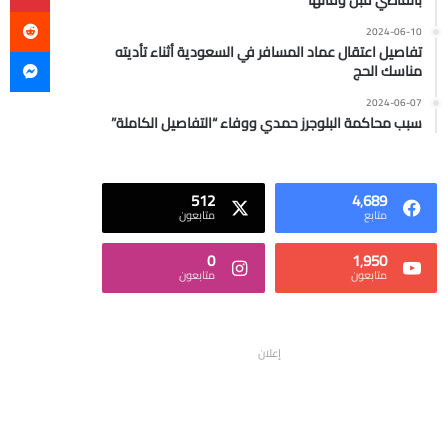
بالقاضي قبل وفاتها
2024-06-10
ما
تفاصيل اعتقال عماد المسافر في السعودية أثناء تأديته
مناسك الحج
2024-06-07
سبب محاكمة البلوجرز حمدي ووفاء “التفاصيل الكاملة”
512
4٬689
متابع
متابعون
0
1٬950
متابعون
متابعون
إعلان