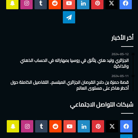
‫X
فيسبوك
بينتيريست
لينكدإن
‫YouTube
انستقرام
سناب
تشات
تيلقرام
أخر الأخبار
2024-05-12
الجزائري وليد هني يتألق في روسيا بمهاراته في الحساب الذهني
والذاكرة
2024-05-11
قصة حمزة بن دلاج القرصان الجزائري المبتسم.. التفاصيل الكاملة حول
أخطر هاكر على مستوى العالم
شبكات التواصل الاجتماعي
‫X
فيسبوك
بينتيريست
لينكدإن
‫YouTube
انستقرام
سناب