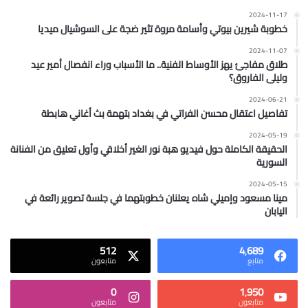
2024-11-17
خطوبة شيرين بيوتي وأسامة مروة تثير ضجة على السوشيال ميديا
2024-11-07
طلاق مفاجئ يهز الأوساط الفنية.. ما الأسباب وراء انفصال أمير عيد
وليلى الفاروق؟
2024-06-21
تفاصيل اعتقال محسن الفراتي في بغداد بتهمة بث أغاني هابطة
2024-05-19
الحقيقة الكاملة حول فيديو هبة نور الغير أخلاقي وأول تعليق من الفنانة
السورية
2024-05-15
مينا مسعود وإميلي شاه يعلنان خطوبتهما في جلسة تصوير رائعة في
اليابان
512
4٬689
متابع
متابعون
0
1٬950
متابعون
متابعون