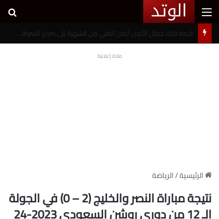
القائمة
بح
خطوبة شيرين بيوتي وأسامة مروة تثير ضجة على السوشيال ميديا
مادة إعلانية
الرئيسية
/
الرياضة
نتيجة مباراة النصر والخليج (2 – 0) في الجولة
الـ 12 من دوري روشن السعودي 2023-24