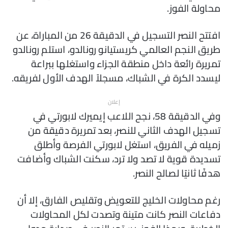
محاولة الفوز.
افتتح النصر التسجيل في الدقيقة 26 من المباراة، عن
طريق النجم العالمي كريستيانو رونالدو، استلم رونالدو
تمريرة رائعة داخل منطقة الجزاء واستغلها ببراعة
ليسدد الكرة في الشباك، مسجلاً الهدف الأول لفريقه.
إعلان
وفي الدقيقة 58، نجح اللاعب إيميرك لابورتي في
تسجيل الهدف الثاني للنصر، بعد تمريرة دقيقة من
زميله في الفريق، استغل لابورتي الفرصة وأطلق
تسديدة قوية لا تصد ولا ترد، سكنت الشباك وأضافت
هدفًا ثانيًا لصالح النصر.
رغم محاولات الخليج للتعويض وتقليص الفارق، إلا أن
دفاعات النصر كانت متينة وتصدت لكل المحاولات