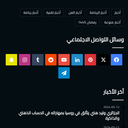
أخبار
أخبار الرياضة
أخبار الفن
أخبار تقنية
أخبار رياضة
أخبار منوعة
رمضان 1445
وسائل التواصل الاجتماعي
‫X
فيسبوك
بينتيريست
لينكدإن
‫YouTube
انستقرام
سناب
تشات
تيلقرام
أخر الأخبار
2024-05-12
الجزائري وليد هني يتألق في روسيا بمهاراته في الحساب الذهني
والذاكرة
2024-05-11