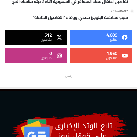
تفاصيل اعتقال عماد المسافر في السعودية أثناء تأديته مناسك الحج
2024-06-07
سبب محاكمة البلوجرز حمدي ووفاء “التفاصيل الكاملة”
512
4٬689
متابع
متابعون
0
1٬950
متابعون
متابعون
إعلان