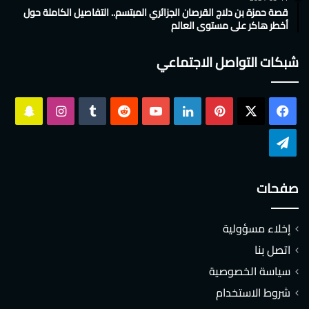
قصة حمزة بن دلاج القرصان الجزائري المبتسم.. التفاصيل الكاملة حول
أخطر هاكر على مستوى العالم
شبكات التواصل الاجتماعي
‫X
فيسبوك
بينتيريست
لينكدإن
‫YouTube
انستقرام
سناب
تشات
تيلقرام
صفحات
إخلاء مسؤولية
اتصل بنا
سياسة الخصوصية
شروط الاستخدام