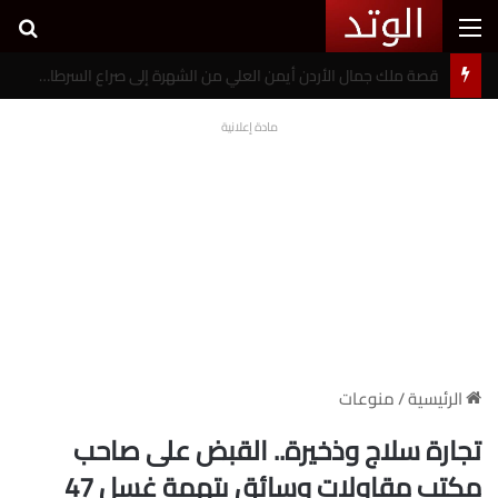
القائمة
بح
خطوبة شيرين بيوتي وأسامة مروة تثير ضجة على السوشيال ميديا
مادة إعلانية
الرئيسية
/
منوعات
تجارة سلاج وذخيرة.. القبض على صاحب
مكتب مقاولات وسائق بتهمة غسل 47