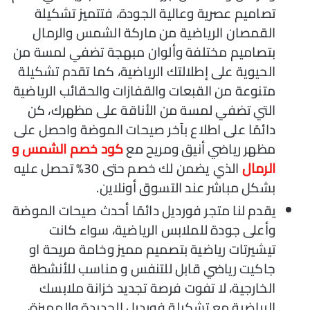
تصاميم عصرية وعالية الجودة، فتتميز تشكيلة
القمصان الرياضية من ماركة الشمس والرمال
بتصاميم مختلفة وألوان مبهجة تضفي لمسة من
الحيوية على إطلالتك الرياضية، كما تقدم تشكيلة
متنوعة من القبعات والقفازات والحقائب الرياضية
التي تضفي لمسة من الأناقة على مظهرك، كن
دائمًا على اطلاع بآخر صيحات الموضة واحصل على
مظهر رياضي أنيق ومريح مع
كود خصم الشمس و
الرمال
الذي يضمن لك خصم حتى 30% تحصل عليه
بشكل مباشر عند التسوق أونلاين.
يقدم لنا متجر فورديل دائمًا أحدث صيحات الموضة
وأعلى جودة للملابس الرياضية، سواء كانت
تيشيرتات رياضية بتصميم مميز وخامة مريحة او
جاكيت رياضي قابل للتنفس و مناسب للأنشطة
الخارجية، لا تفوت فرصة تجديد خزانة ملابسك
الرياضية مع تشكيلة فورديل الجديدة والمميزة،