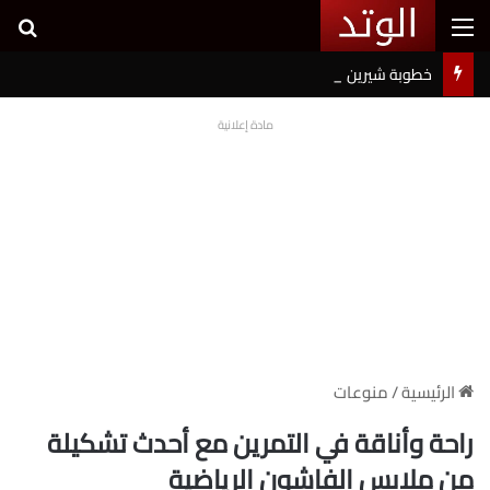
القائمة
بح
خطوبة شيرين بيوتي وأسامة مروة تثير ضجة على السوشيال ميديا
مادة إعلانية
الرئيسية
/
منوعات
راحة وأناقة في التمرين مع أحدث تشكيلة
من ملابس الفاشون الرياضية