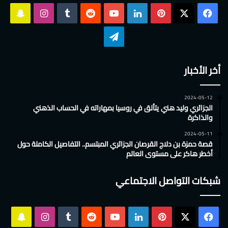
‫X
فيسبوك
بينتيريست
لينكدإن
‫YouTube
انستقرام
سناب
تشات
تيلقرام
أخر الأخبار
2024-05-12
الجزائري وليد هني يتألق في روسيا بمهاراته في الحساب الذهني
والذاكرة
2024-05-11
قصة حمزة بن دلاج القرصان الجزائري المبتسم.. التفاصيل الكاملة حول
أخطر هاكر على مستوى العالم
شبكات التواصل الاجتماعي
‫X
فيسبوك
بينتيريست
لينكدإن
‫YouTube
انستقرام
سناب