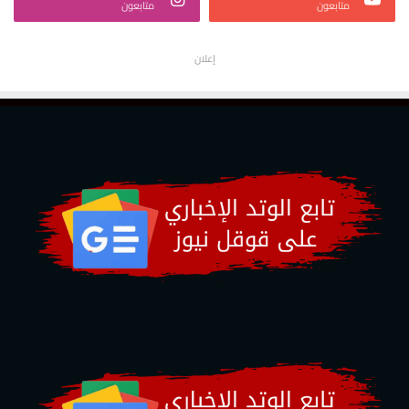
متابعون
متابعون
إعلان