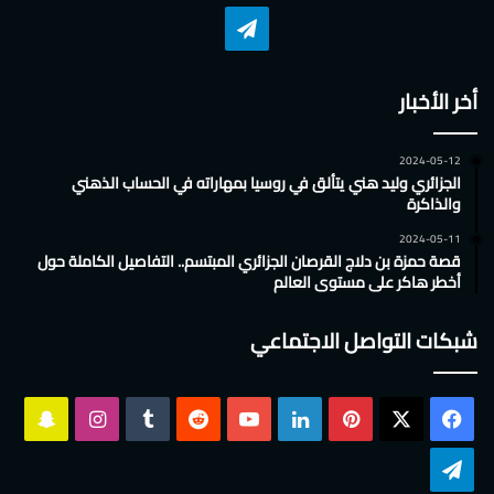
تشات
تيلقرام
أخر الأخبار
2024-05-12
الجزائري وليد هني يتألق في روسيا بمهاراته في الحساب الذهني
والذاكرة
2024-05-11
قصة حمزة بن دلاج القرصان الجزائري المبتسم.. التفاصيل الكاملة حول
أخطر هاكر على مستوى العالم
شبكات التواصل الاجتماعي
‫X
فيسبوك
بينتيريست
لينكدإن
‫YouTube
انستقرام
سناب
تشات
تيلقرام