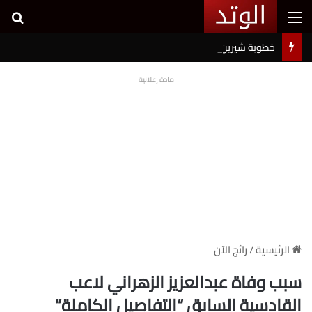
القائمة
بح
خطوبة شيرين بيوتي وأسامة مروة تثير ضجة على السوشيال ميديا
مادة إعلانية
الرئيسية
/
رائج الآن
سبب وفاة عبدالعزيز الزهراني لاعب
القادسية السابق “التفاصيل الكاملة”