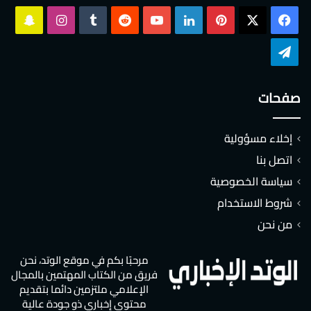
‫X
فيسبوك
بينتيريست
لينكدإن
‫YouTube
انستقرام
سناب
تشات
تيلقرام
صفحات
إخلاء مسؤولية
اتصل بنا
سياسة الخصوصية
شروط الاستخدام
من نحن
مرحبًا بكم في موقع الوتد، نحن
فريق من الكتاب المهتمين بالمجال
الإعلامي ملتزمين دائما بتقديم
محتوى إخباري ذو جودة عالية