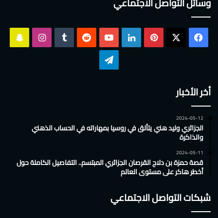
وسائل التواصل الاجتماعي
‫X
فيسبوك
بينتيريست
لينكدإن
‫YouTube
انستقرام
سناب
تشات
تيلقرام
أخر الأخبار
2024-05-12
الجزائري وليد هني يتألق في روسيا بمهاراته في الحساب الذهني
والذاكرة
2024-05-11
قصة حمزة بن دلاج القرصان الجزائري المبتسم.. التفاصيل الكاملة حول
أخطر هاكر على مستوى العالم
شبكات التواصل الاجتماعي