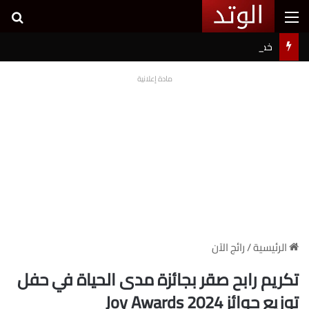
القائمة
بح
خطوبة شيرين بيوتي وأسامة مروة تثير ضجة على السوشيال ميديا
مادة إعلانية
الرئيسية
/
رائج الآن
تكريم رابح صقر بجائزة مدى الحياة في حفل
توزيع جوائز Joy Awards 2024