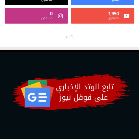
0
1٬950
متابعون
متابعون
إعلان