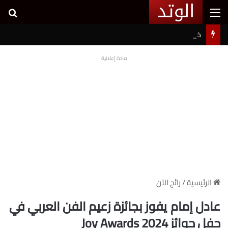
القائمة
بح
خطوبة شيرين بيوتي وأسامة مروة تثير ضجة على السوشيال ميديا
مادة إعلانية
الرئيسية
/
رائج الآن
عادل إمام يفوز بجائزة زعيم الفن العربي في
حفل جوائز Joy Awards 2024