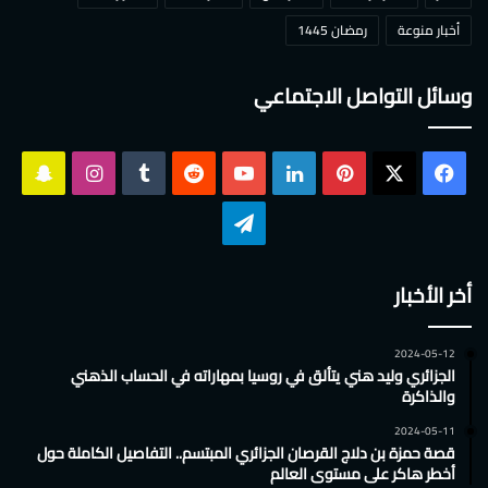
أخبار منوعة
رمضان 1445
وسائل التواصل الاجتماعي
‫X
فيسبوك
بينتيريست
لينكدإن
‫YouTube
انستقرام
سناب
تشات
تيلقرام
أخر الأخبار
2024-05-12
الجزائري وليد هني يتألق في روسيا بمهاراته في الحساب الذهني
والذاكرة
2024-05-11
قصة حمزة بن دلاج القرصان الجزائري المبتسم.. التفاصيل الكاملة حول
أخطر هاكر على مستوى العالم