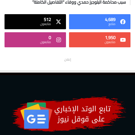
سبب محاكمة البلوجرز حمدي ووفاء “التفاصيل الكاملة”
512
4٬689
متابع
متابعون
0
1٬950
متابعون
متابعون
إعلان