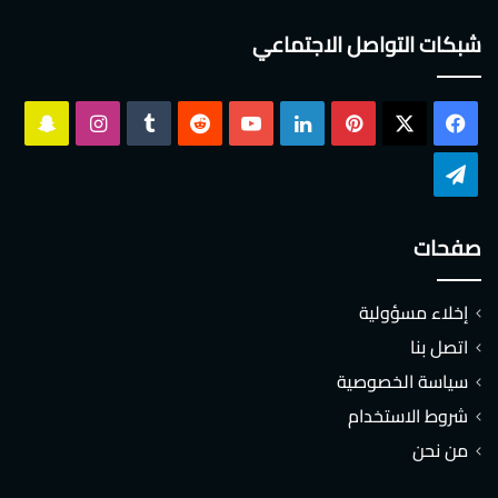
شبكات التواصل الاجتماعي
‫X
فيسبوك
بينتيريست
لينكدإن
‫YouTube
انستقرام
سناب
تشات
تيلقرام
صفحات
إخلاء مسؤولية
اتصل بنا
سياسة الخصوصية
شروط الاستخدام
من نحن