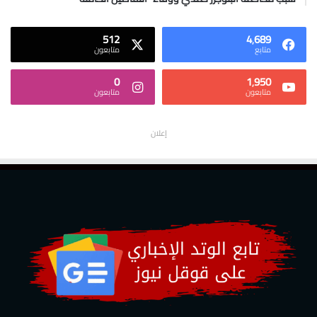
512
4٬689
متابع
متابعون
0
1٬950
متابعون
متابعون
إعلان