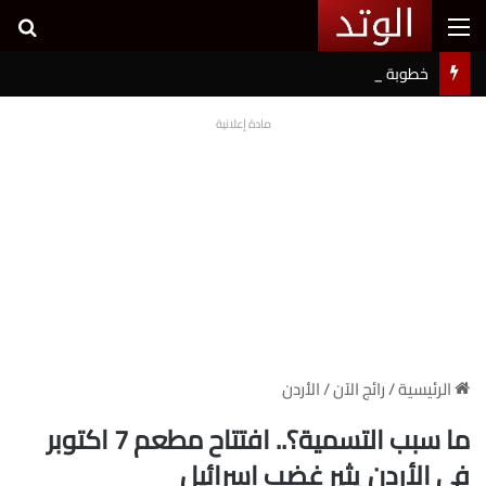
القائمة
بح
خطوبة شيرين بيوتي وأسامة مروة تثير ضجة على السوشيال ميديا
مادة إعلانية
الرئيسية
/
رائج الآن
/
الأردن
ما سبب التسمية؟.. افتتاح مطعم 7 اكتوبر
في الأردن يثير غضب إسرائيل