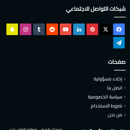
شبكات التواصل الاجتماعي
‫X
فيسبوك
بينتيريست
لينكدإن
‫YouTube
انستقرام
سناب
تشات
تيلقرام
صفحات
إخلاء مسؤولية
اتصل بنا
سياسة الخصوصية
شروط الاستخدام
من نحن
مرحبًا بكم في موقع الوتد، نحن