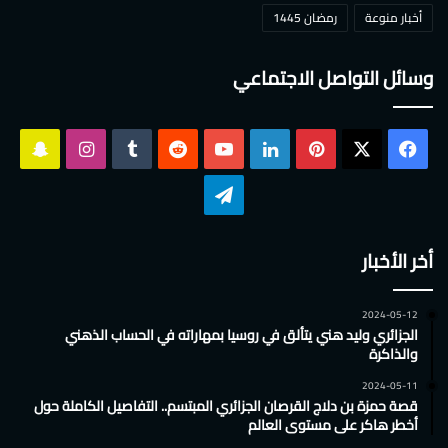
أخبار منوعة
رمضان 1445
وسائل التواصل الاجتماعي
‫X
فيسبوك
بينتيريست
لينكدإن
‫YouTube
انستقرام
سناب
تشات
تيلقرام
أخر الأخبار
2024-05-12
الجزائري وليد هني يتألق في روسيا بمهاراته في الحساب الذهني
والذاكرة
2024-05-11
قصة حمزة بن دلاج القرصان الجزائري المبتسم.. التفاصيل الكاملة حول
أخطر هاكر على مستوى العالم