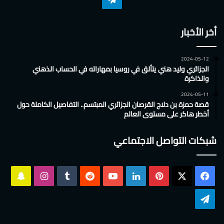
أخر الأخبار
2024-05-12
الجزائري وليد هني يتألق في روسيا بمهاراته في الحساب الذهني
والذاكرة
2024-05-11
قصة حمزة بن دلاج القرصان الجزائري المبتسم.. التفاصيل الكاملة حول
أخطر هاكر على مستوى العالم
شبكات التواصل الاجتماعي
‫X
فيسبوك
بينتيريست
لينكدإن
‫YouTube
انستقرام
سناب
تشات
تيلقرام