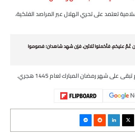
سلامية تعتمد على تحري الهلال عبر المراصد الفلكية،
إن غُمَّ عليكم، فأكملوا ثلاثين، فإن شهِد شاهدان؛ فصوموا
 على شهر رمضان المبارك لعام 1445 هجري.
سبوك
‫X
لينكدإن
‏Reddit
ماسنجر