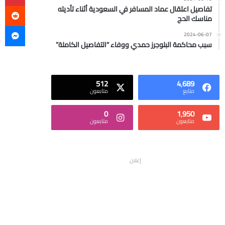
تفاصيل اعتقال عماد المسافر في السعودية أثناء تأديته
مناسك الحج
ما
2024-06-07
سبب محاكمة البلوجرز حمدي ووفاء “التفاصيل الكاملة”
512
4٬689
متابع
متابعون
0
1٬950
متابعون
متابعون
إعلان