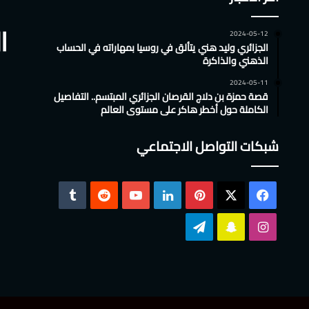
2024-05-12
الجزائري وليد هني يتألق في روسيا بمهاراته في الحساب
الذهني والذاكرة
2024-05-11
قصة حمزة بن دلاج القرصان الجزائري المبتسم.. التفاصيل
الكاملة حول أخطر هاكر على مستوى العالم
شبكات التواصل الاجتماعي
‫X
فيسبوك
بينتيريست
لينكدإن
‫YouTube
انستقرام
سناب
تيلقرام
تشات