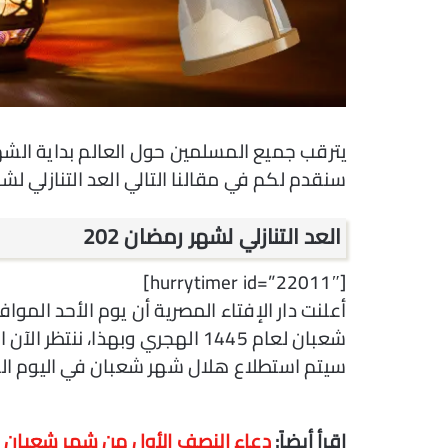
يترقب جميع المسلمين حول العالم بداية الشهير
سنقدم لكم في مقالنا التالي العد التنازلي لشهر ر
العد التنازلي لشهر رمضان 202
[hurrytimer id=”22011″]
سيتم استطلاع هلال شهر شعبان في اليوم السبت، 
اقرأ أيضاً:
دعاء النصف الأول من شهر شعبان 1445؛ أدعية مستحبة للأهل والنفس