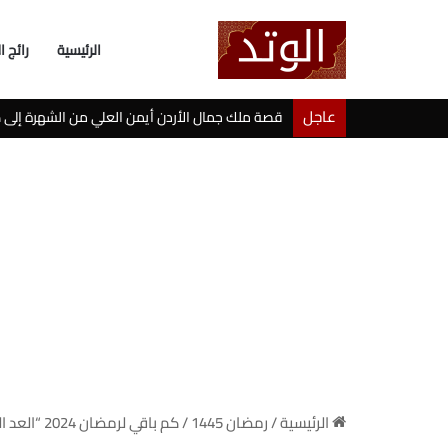
الرئيسية
رائج ا
عاجل
خطوبة شيرين بيوتي وأسامة مروة تثير ضجة على ال
الرئيسية
/
رمضان 1445
/
كم باقي لرمضان 2024 “العد التنازلي لبداية الشهر الفضيل”