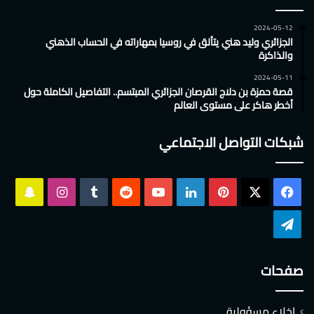
2024-05-12
الجزائري وليد هني يتألق في روسيا بمهاراته في الحساب الذهني
والذاكرة
2024-05-11
قصة حمزة بن دلاج القرصان الجزائري المبتسم.. التفاصيل الكاملة حول
أخطر هاكر على مستوى العالم
شبكات التواصل الاجتماعي
‫X
فيسبوك
بينتيريست
لينكدإن
‫YouTube
انستقرام
سناب
تشات
تيلقرام
صفحات
إخلاء مسؤولية