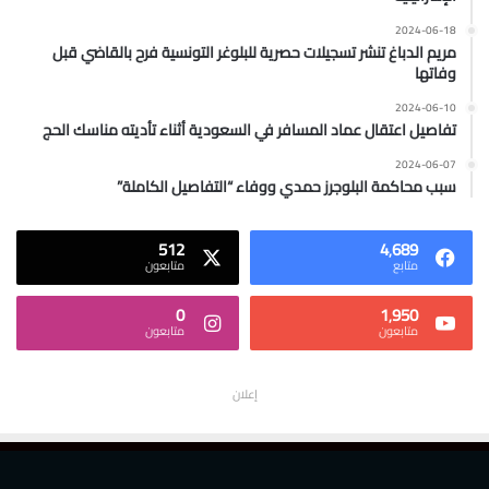
2024-06-18
مريم الدباغ تنشر تسجيلات حصرية للبلوغر التونسية فرح بالقاضي قبل
وفاتها
2024-06-10
تفاصيل اعتقال عماد المسافر في السعودية أثناء تأديته مناسك الحج
2024-06-07
سبب محاكمة البلوجرز حمدي ووفاء “التفاصيل الكاملة”
512
4٬689
متابع
متابعون
0
1٬950
متابعون
متابعون
إعلان