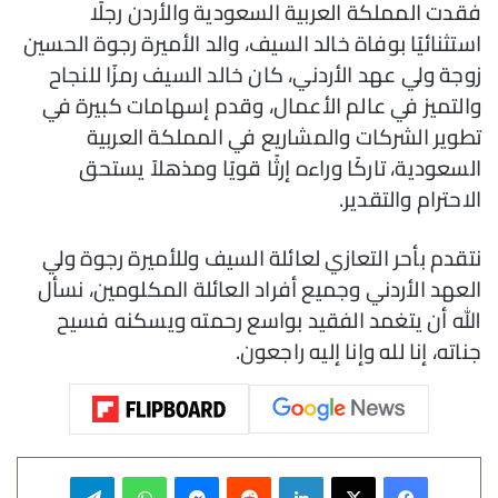
فقدت المملكة العربية السعودية والأردن رجلًا
استثنائيًا بوفاة خالد السيف، والد الأميرة رجوة الحسين
زوجة ولي عهد الأردني، كان خالد السيف رمزًا للنجاح
والتميز في عالم الأعمال، وقدم إسهامات كبيرة في
تطوير الشركات والمشاريع في المملكة العربية
السعودية، تاركًا وراءه إرثًا قويًا ومذهلاً يستحق
الاحترام والتقدير.
نتقدم بأحر التعازي لعائلة السيف وللأميرة رجوة ولي
العهد الأردني وجميع أفراد العائلة المكلومين، نسأل
الله أن يتغمد الفقيد بواسع رحمته ويسكنه فسيح
جناته، إنا لله وإنا إليه راجعون.
فيسبوك
‫X
لينكدإن
‏Reddit
ماسنجر
واتساب
تيلقرام