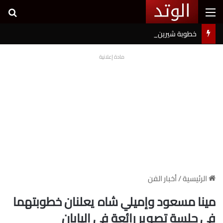
القائمة
بح
خطوبة شيرين بيوتي وأسامة مروة تثير ضجة على السوشيال ميديا
مادة إعلانية
الرئيسية
/
أخبار الفن
مينا مسعود وإميلي شاه يعلنان خطوبتهما
في جلسة تصوير رائعة في اليابان