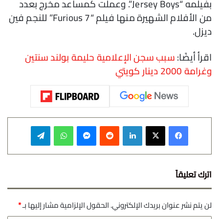
بفيلمه “Jersey Boys”. وعملت كمساعد مخرج بعدد
من الأفلام الشهيرة منها فيلم “Furious 7” للنجم فين
ديزل.
اقرأ أيضًا:
سبب سجن الإعلامية حليمة بولند سنتين
وغرامة 2000 دينار كويتي
فيسبوك
‫X
لينكدإن
‏Reddit
ماسنجر
واتساب
تيلقرام
اترك تعليقاً
لن يتم نشر عنوان بريدك الإلكتروني.
الحقول الإلزامية مشار إليها بـ
*