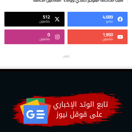
512
4٬689
متابع
متابعون
0
1٬950
متابعون
متابعون
إعلان