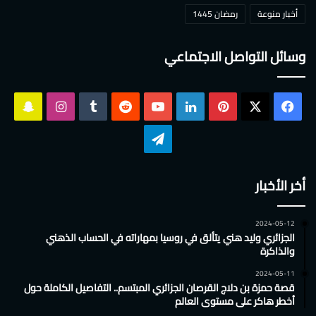
أخبار منوعة
رمضان 1445
وسائل التواصل الاجتماعي
‫X
فيسبوك
بينتيريست
لينكدإن
‫YouTube
انستقرام
سناب
تشات
تيلقرام
أخر الأخبار
2024-05-12
الجزائري وليد هني يتألق في روسيا بمهاراته في الحساب الذهني
والذاكرة
2024-05-11
قصة حمزة بن دلاج القرصان الجزائري المبتسم.. التفاصيل الكاملة حول
أخطر هاكر على مستوى العالم