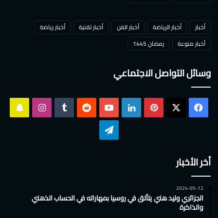
أخبار
أخبار الرياضة
أخبار الفن
أخبار تقنية
أخبار رياضة
أخبار منوعة
رمضان 1445
وسائل التواصل الاجتماعي
‫X
فيسبوك
بينتيريست
لينكدإن
‫YouTube
انستقرام
سناب
تشات
تيلقرام
أخر الأخبار
2024-05-12
الجزائري وليد هني يتألق في روسيا بمهاراته في الحساب الذهني
والذاكرة