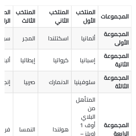
المنتخب
المنتخب
المنتخب
المن
المجموعات
الأول
الثاني
الثالث
الرابع
المجموعة
ألمانيا
اسكتلندا
المجر
سويس
الأولى
المجموعة
إسبانيا
كرواتيا
إيطاليا
ألباني
الثانية
المجموعة
سلوفينيا
الدنمارك
صربيا
إنجلتر
الثالثة
المتأهل
من
البلاي
المجموعة
أوف 1
هولندا
النمسا
فرنس
الرابعة
(ويلز –