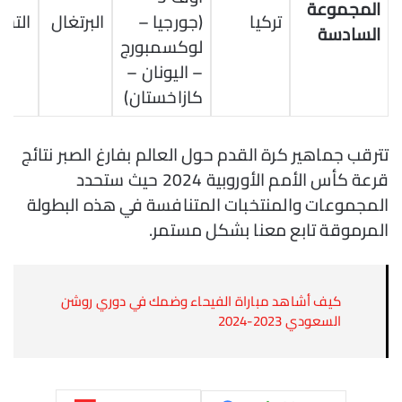
المجموعة
تركيا
(جورجيا –
البرتغال
التش
السادسة
لوكسمبورج
– اليونان –
كازاخستان)
تترقب جماهير كرة القدم حول العالم بفارغ الصبر نتائج
قرعة كأس الأمم الأوروبية 2024 حيث ستحدد
المجموعات والمنتخبات المتنافسة في هذه البطولة
المرموقة تابع معنا بشكل مستمر.
كيف أشاهد مباراة الفيحاء وضمك في دوري روشن
السعودي 2023-2024