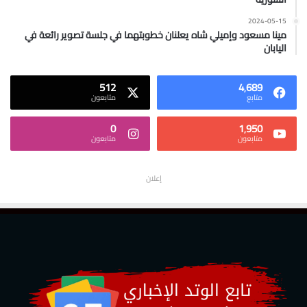
2024-05-15
مينا مسعود وإميلي شاه يعلنان خطوبتهما في جلسة تصوير رائعة في
اليابان
512
4٬689
متابع
متابعون
0
1٬950
متابعون
متابعون
إعلان