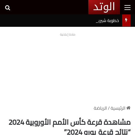
القائمة
بح
خطوبة شيرين بيوتي وأسامة مروة تثير ضجة على السوشيال ميديا
مادة إعلانية
الرئيسية
/
الرياضة
مشاهدة قرعة كأس الأمم الأوروبية 2024
“نتائج قرعة يورو 2024”