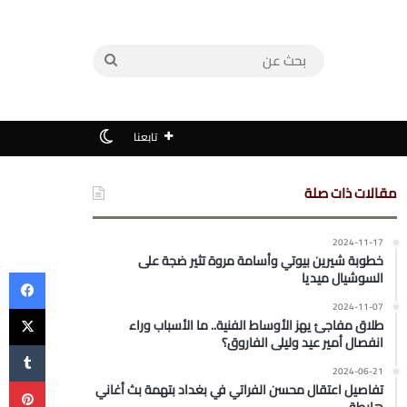
بحث
عن
الوضع المظلم
تابعنا
مقالات ذات صلة
2024-11-17
خطوبة شيرين بيوتي وأسامة مروة تثير ضجة على
في
السوشيال ميديا
‫X
2024-11-07
طلاق مفاجئ يهز الأوساط الفنية.. ما الأسباب وراء
انفصال أمير عيد وليلى الفاروق؟
2024-06-21
بي
تفاصيل اعتقال محسن الفراتي في بغداد بتهمة بث أغاني