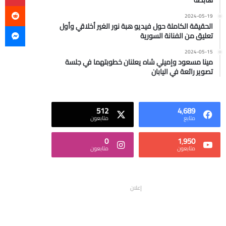
هابطة
2024-05-19
ما
الحقيقة الكاملة حول فيديو هبة نور الغير أخلاقي وأول
تعليق من الفنانة السورية
2024-05-15
مينا مسعود وإميلي شاه يعلنان خطوبتهما في جلسة
تصوير رائعة في اليابان
512
4٬689
متابع
متابعون
0
1٬950
متابعون
متابعون
إعلان