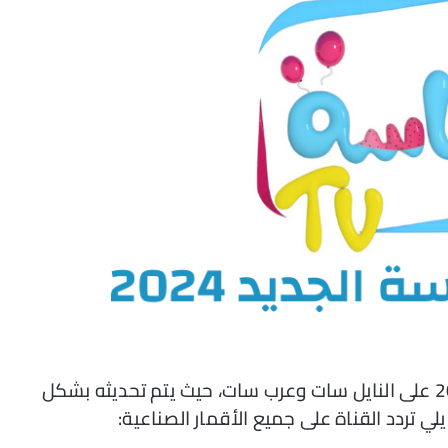
يمكن العثور على تردد قناة وناسة الجديد 2023 على النايل سات وعرب سات، حيث يتم تحديثه بشكل
ي تردد القناة على جميع الأقمار الصناعية: