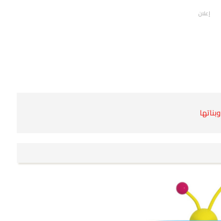
إعلان
بناتها