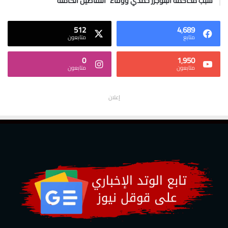
سبب محاكمة البلوجرز حمدي ووفاء “التفاصيل الكاملة”
512
4٬689
متابع
متابعون
0
1٬950
متابعون
متابعون
إعلان