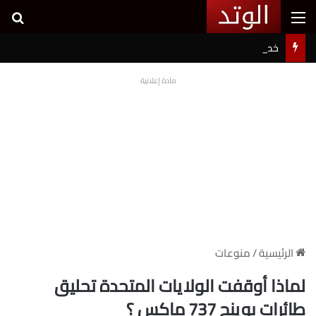
القائمة
بح
خطوبة شيرين بيوتي وأسامة مروة تثير ضجة على السوشيال ميديا
مادة إعلانية
الرئيسية
/
منوعات
لماذا أوقفت الولايات المتحدة تحليق
طائرات بوينج 737 ماكس ؟