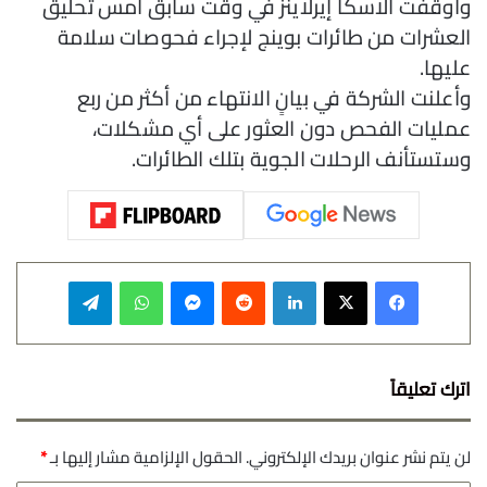
وأوقفت ألاسكا إيرلاينز في وقت سابق أمس تحليق
العشرات من طائرات بوينج لإجراء فحوصات سلامة
عليها.
وأعلنت الشركة في بيانٍ الانتهاء من أكثر من ربع
عمليات الفحص دون العثور على أي مشكلات،
وستستأنف الرحلات الجوية بتلك الطائرات.
فيسبوك
‫X
لينكدإن
‏Reddit
ماسنجر
واتساب
تيلقرام
اترك تعليقاً
لن يتم نشر عنوان بريدك الإلكتروني.
الحقول الإلزامية مشار إليها بـ
*