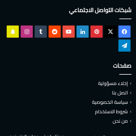
شبكات التواصل الاجتماعي
‫X
فيسبوك
بينتيريست
لينكدإن
‫YouTube
انستقرام
سناب
تشات
تيلقرام
صفحات
إخلاء مسؤولية
اتصل بنا
سياسة الخصوصية
شروط الاستخدام
من نحن