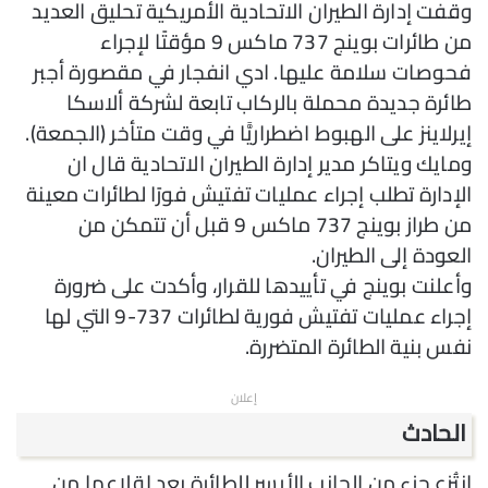
وقفت إدارة الطيران الاتحادية الأمريكية تحليق العديد
من طائرات بوينج 737 ماكس 9 مؤقتًا لإجراء
فحوصات سلامة عليها. ادي انفجار في مقصورة أجبر
طائرة جديدة محملة بالركاب تابعة لشركة ألاسكا
إيرلاينز على الهبوط اضطراريًّا في وقت متأخر (الجمعة).
ومايك ويتاكر مدير إدارة الطيران الاتحادية قال ان
الإدارة تطلب إجراء عمليات تفتيش فورًا لطائرات معينة
من طراز بوينج 737 ماكس 9 قبل أن تتمكن من
العودة إلى الطيران.
وأعلنت بوينج في تأييدها للقرار، وأكدت على ضرورة
إجراء عمليات تفتيش فورية لطائرات 737-9 التي لها
نفس بنية الطائرة المتضررة.
إعلان
الحادث
انتُزع جزء من الجانب الأيسر للطائرة بعد إقلاعها من