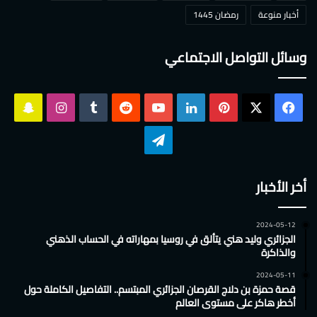
أخبار منوعة
رمضان 1445
وسائل التواصل الاجتماعي
‫X
فيسبوك
بينتيريست
لينكدإن
‫YouTube
انستقرام
سناب
تشات
تيلقرام
أخر الأخبار
2024-05-12
الجزائري وليد هني يتألق في روسيا بمهاراته في الحساب الذهني
والذاكرة
2024-05-11
قصة حمزة بن دلاج القرصان الجزائري المبتسم.. التفاصيل الكاملة حول
أخطر هاكر على مستوى العالم