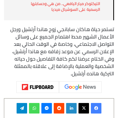
التيكتوكر ميار اليافعي.. من هي وحسابتها
الرسمية على السوشيال ميديا
تستمر حياة هاكان سابانجي زوج هاندا أرتشيل ورجل
الأعمال الشهير محط اهتمام الجميع على وسائل
التواصل الاجتماعي، وخاصة في الوقت الحالي بعد
الإعلان الرسمي عن موعد زفافه مع هاندا أرتشيل،
وفي الختام عرضنا لكم كافة التفاصيل حول حياته
الشخصية والعملية بالإضافة إلى علاقته بالممثلة
التركية هانده أرتشيل.
فيسبوك
‫X
لينكدإن
‏Reddit
ماسنجر
واتساب
تيلقرام