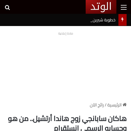
القائمة
بح
خطوبة شيرين بيوتي وأسامة مروة تثير ضجة على السوشيال ميديا
مادة إعلانية
الرئيسية
/
رائج الآن
هاكان سابانجي زوج هاندا أرتشيل.. من هو
وحسابه الرسمي انستقرام