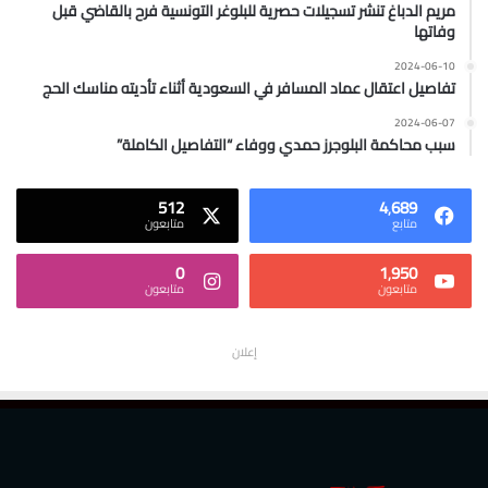
مريم الدباغ تنشر تسجيلات حصرية للبلوغر التونسية فرح بالقاضي قبل
وفاتها
2024-06-10
تفاصيل اعتقال عماد المسافر في السعودية أثناء تأديته مناسك الحج
2024-06-07
سبب محاكمة البلوجرز حمدي ووفاء “التفاصيل الكاملة”
512
4٬689
متابع
متابعون
0
1٬950
متابعون
متابعون
إعلان