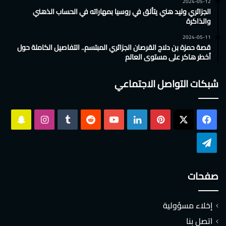
2024-05-12
الجزائري وليد هني يتألق في روسيا بمهاراته في الحساب الذهني
والذاكرة
2024-05-11
قصة حمزة بن دلاج القرصان الجزائري المبتسم.. التفاصيل الكاملة حول
أخطر هاكر على مستوى العالم
شبكات التواصل الاجتماعي
‫X
فيسبوك
بينتيريست
لينكدإن
‫YouTube
انستقرام
سناب
تشات
تيلقرام
صفحات
إخلاء مسؤولية
اتصل بنا