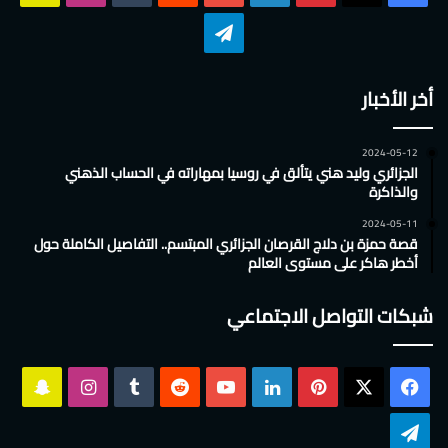
تشات
تيلقرام
أخر الأخبار
2024-05-12
الجزائري وليد هني يتألق في روسيا بمهاراته في الحساب الذهني
والذاكرة
2024-05-11
قصة حمزة بن دلاج القرصان الجزائري المبتسم.. التفاصيل الكاملة حول
أخطر هاكر على مستوى العالم
شبكات التواصل الاجتماعي
‫X
فيسبوك
بينتيريست
لينكدإن
‫YouTube
انستقرام
سناب
تشات
تيلقرام