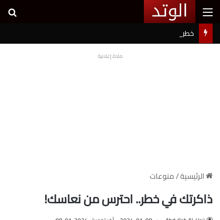
القائمة
بح
خطوبة شيرين بيوتي وأسامة مروة تثير ضجة على السوشيال ميديا
مادة إعلانية
الرئيسية
/
منوعات
ذاكرتك في خطر.. احترس من نعاسك!