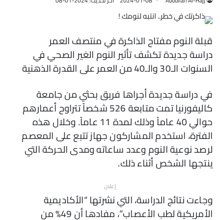
Abdullah Al-Hajj
2024-01-08
آخر تحديث: 2024-01-08
قبلة النوم مفتاح الذاكرة في منتصف العمر
دراسة جديدة تكشف تأثير النوم الغير الصحي في
السنوات الـ30 والـ40 من العمر على القدرة الذهنية
في دراسة جديدة أجراها فريق بحثي من جامعة
كاليفورنيا تمت متابعة 526 شخصاً تتراوح أعمارهم
حوالي 40 عاماً وذلك لمدة 11 عاماً. وخلال هذه
الفترة، استخدم المشاركون جهاز تتبع على المعصم
لرصد نوعية النوم وعدد ساعاته ومدى الحركة التي
ينتجها الشخص أثناء ذلك.
إعلان
وجاءت نتائج الدراسة، التي نشرتها “الأكاديمية
الأمريكية لطب الأعصاب”، مفادها أن 49% من