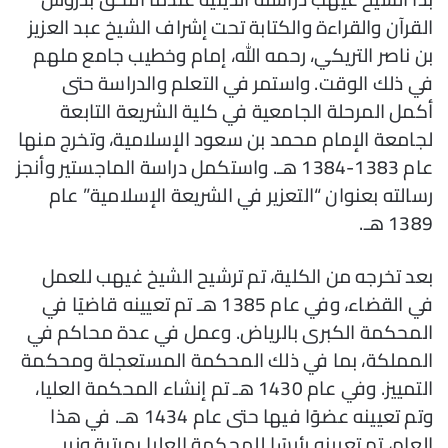
القرآن والقراءة والكتابة تحت إشراف الشيخ عبد العزيز
بن ناصر التريكي، رحمه الله، إمام وخطيب جامع ملهم
في ذلك الوقت. واستمر في التعلم والدراسة حتى
أكمل المرحلة الجامعية في كلية الشريعة التابعة
لجامعة الإمام محمد بن سعود الإسلامية، وتخرج منها
عام 1383-1384 هـ. واستكمل دراسة الماجستير وأنجز
رسالته بعنوان “التعزير في الشريعة الإسلامية” عام
1389 هـ.
بعد تخرجه من الكلية، تم ترشيح الشيخ غيهب للعمل
في القضاء، وفي عام 1385 هـ تم تعيينه قاضيًا في
المحكمة الكبرى بالرياض. وعمل في عدة محاكم في
المملكة، بما في ذلك المحكمة المستعجلة ومحكمة
التمييز. وفي عام 1430 هـ تم إنشاء المحكمة العليا،
وتم تعيينه عضوًا فيها حتى عام 1434 هـ. في هذا
العام، تم تعيينه رئيسًا للمحكمة العليا بمرتبة وزير.