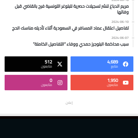
مريم الدباغ تنشر تسجيلات حصرية للبلوغر التونسية فرح بالقاضي قبل
وفاتها
2024-06-10
تفاصيل اعتقال عماد المسافر في السعودية أثناء تأديته مناسك الحج
2024-06-07
سبب محاكمة البلوجرز حمدي ووفاء “التفاصيل الكاملة”
512
4٬689
متابع
متابعون
0
1٬950
متابعون
متابعون
إعلان