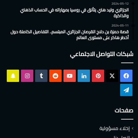
2024-05-12
الجزائري وليد هني يتألق في روسيا بمهاراته في الحساب الذهني
والذاكرة
2024-05-11
قصة حمزة بن دلاج القرصان الجزائري المبتسم.. التفاصيل الكاملة حول
أخطر هاكر على مستوى العالم
شبكات التواصل الاجتماعي
‫X
فيسبوك
بينتيريست
لينكدإن
‫YouTube
انستقرام
سناب
تشات
تيلقرام
صفحات
إخلاء مسؤولية
اتصل بنا