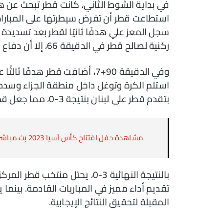
في بداية الشوط الثاني، كانت قطر تبحث عن هد
سجل المعز علي هدفًا ثانيًا لقطر بعد تسديد
ركنية لصالح قطر في الدقيقة 66، إلا أن دفاع لبنان تصدى للكرة ومنع هدفًا ثالثًا.
وفي الدقيقة 90+7، أضافت قطر ه
استلم الكرة وتوغل داخل منطقة الجزاء وسددها
بتقدم قطر على لبنان بنتيجة 3-0، مما جعل قطر تحقق الفوز في المباراة الافتتاحية للبطولة.
مشاهدة حفل افتتاح كأس آسيا 2023 بث مباشر.. وإليك قائمة القنوات الناقلة
بالنتيجة النهائية 3-0، يحتل من
تقديم أداء مميز في المباريات القادمة. بينما ي
المقبلة لتحقيق النتائج الإيجابية.