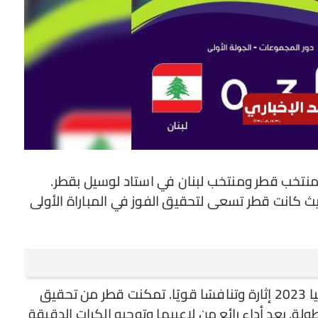
راة الافتتاح بين منتخب قطر ومنتخب لبنان في استاد لوسيل بقطر.
حيث كانت قطر تسعى لتحقيق الفوز في المباراة الأولى
شهدت مباراة قطر ولبنان في افتتاح كأس آسيا 2023 إثارة وتنافسًا قويًا. تمكنت قطر من تحقيق
ة القوية في البطولة. بعد أداء رائع من لاعبيها وتوجيه الكرات الدقيقة