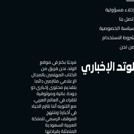
خلاء مسؤولية
تصل بنا
ياسة الخصوصية
روط الاستخدام
ن نحن
مرحبًا بكم في موقع
الوتد، نحن فريق من
الكتاب المهتمين بالمجال
الإعلامي ملتزمين دائما
بتقديم محتوى إخباري ذو
جودة عالية وموثوقية
للقراء في العالم العربي،
مع التنويه أننا نلتزم الحياد
في أخبارنا وننتهج
الموقف الرسمي للملكة
العربية السعودية
المتمثلة بقيادتها