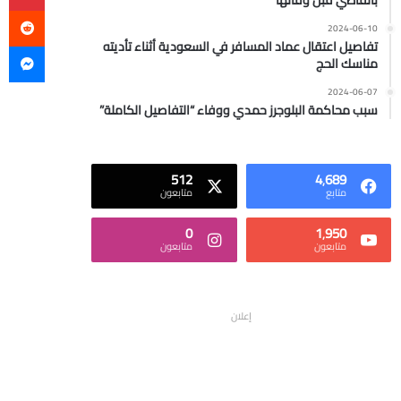
بالقاضي قبل وفاتها
2024-06-10
ما
تفاصيل اعتقال عماد المسافر في السعودية أثناء تأديته
مناسك الحج
2024-06-07
سبب محاكمة البلوجرز حمدي ووفاء “التفاصيل الكاملة”
512
4٬689
متابع
متابعون
0
1٬950
متابعون
متابعون
إعلان