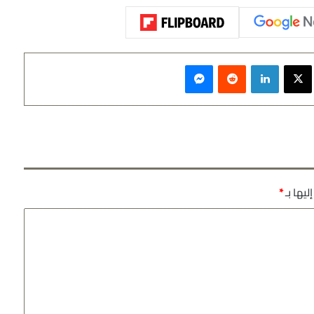
سبوك
‫X
لينكدإن
‏Reddit
ماسنجر
ليها بـ
*