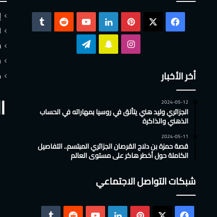
إ
‫X
فيسبوك
بينتيريست
لينكدإن
‫YouTube
ا
انستقرام
سناب
تيلقرام
س
ش
تشات
أخر الأخبار
م
2024-05-12
الجزائري وليد هني يتألق في روسيا بمهاراته في الحساب
الذهني والذاكرة
2024-05-11
قصة حمزة بن دلاج القرصان الجزائري المبتسم.. التفاصيل
الكاملة حول أخطر هاكر على مستوى العالم
شبكات التواصل الاجتماعي
‫X
فيسبوك
بينتيريست
لينكدإن
‫YouTube