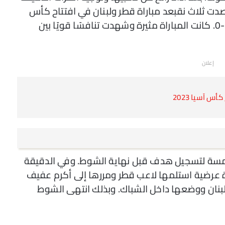
دت ثلاث نقبعد مباراة قطر ولبنان في افتتاح كأس
آسيا 2023، انتهت النتيجة لصالح قطر بنتيجة 3-0. كانت المباراة مثيرة وشهدت تنافسًا قويًا بين
إعلان
س آسيا 2023
حمسة لتسجيل هدف قبل نهاية الشوط. وفي الدقيقة
كرة عرضية استلمها لاعب قطر ومررها إلى أكرم عفيف
بنان ووضعها داخل الشباك. وبذلك انتهى الشوط