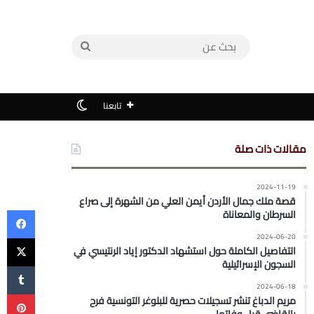
بحث
عن
الوضع المظلم
تابعنا
مقالات ذات صلة
2024-11-19
قصة ملك جمال الأردن أيمن العلي من الشهرة إلى صراع
في
السرطان والمعاناة
‫X
2024-06-20
التفاصيل الكاملة حول استشهاد الدكتور إياد الرنتيسي في
السجون الإسرائيلية
2024-06-18
بي
مريم الدباغ تنشر تسجيلات حصرية للبلوغر التونسية فرح