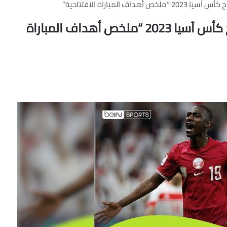
نتيجة مباراة قطر ولبنان (2 – 0) افتتاح كأس آسيا 2023 “ملخص أهداف المباراة