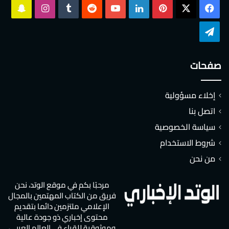
‫X
فيسبوك
بينتيريست
لينكدإن
‫YouTube
انستقرام
سناب
تشات
تيلقرام
صفحات
إخلاء مسؤولية
اتصل بنا
سياسة الخصوصية
شروط الاستخدام
من نحن
مرحبًا بكم في موقع الوتد، نحن
فريق من الكتاب المهتمين بالمجال
الإعلامي ملتزمين دائما بتقديم
محتوى إخباري ذو جودة عالية
وموثوقية للقراء في العالم العربي،