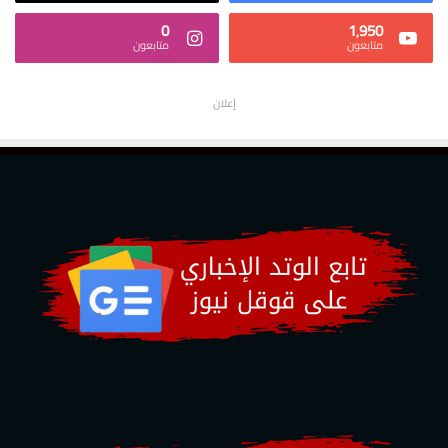
0
1٬950
متابعون
متابعون
إعلان