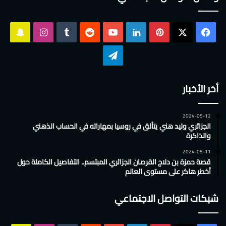
‫X
فيسبوك
بينتيريست
لينكدإن
‫YouTube
انستقرام
سناب
تشات
تيلقرام
أخر الأخبار
2024-05-12
الجزائري وليد هني يتألق في روسيا بمهاراته في الحساب الذهني
والذاكرة
2024-05-11
قصة حمزة بن دلاج القرصان الجزائري المبتسم.. التفاصيل الكاملة حول
أخطر هاكر على مستوى العالم
شبكات التواصل الاجتماعي