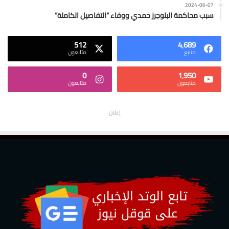
2024-06-07
سبب محاكمة البلوجرز حمدي ووفاء “التفاصيل الكاملة”
512
4٬689
متابع
متابعون
0
1٬950
متابعون
متابعون
إعلان