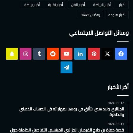
أخبار
أخبار الرياضة
أخبار الفن
أخبار تقنية
أخبار رياضة
أخبار منوعة
رمضان 1445
وسائل التواصل الاجتماعي
‫X
فيسبوك
بينتيريست
لينكدإن
‫YouTube
انستقرام
سناب
تشات
تيلقرام
أخر الأخبار
2024-05-12
الجزائري وليد هني يتألق في روسيا بمهاراته في الحساب الذهني
والذاكرة
2024-05-11
قصة حمزة بن دلاج القرصان الجزائري المبتسم.. التفاصيل الكاملة حول