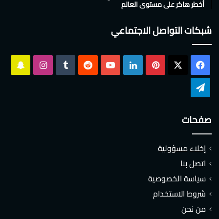
أخطر هاكر على مستوى العالم
شبكات التواصل الاجتماعي
‫X
فيسبوك
بينتيريست
لينكدإن
‫YouTube
انستقرام
سناب
تشات
تيلقرام
صفحات
إخلاء مسؤولية
اتصل بنا
سياسة الخصوصية
شروط الاستخدام
من نحن