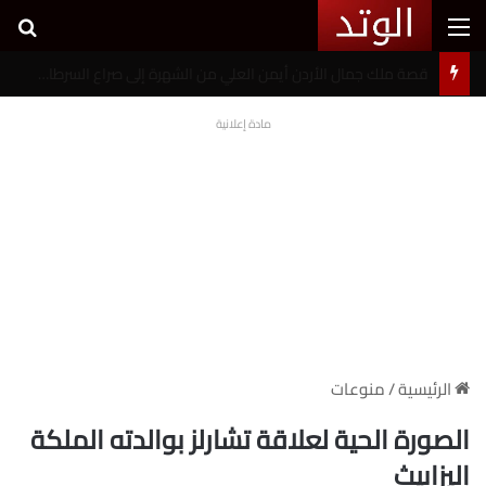
القائمة
بح
خطوبة شيرين بيوتي وأسامة مروة تثير ضجة على السوشيال ميديا
مادة إعلانية
الرئيسية
/
منوعات
الصورة الحية لعلاقة تشارلز بوالدته الملكة
إليزابيث