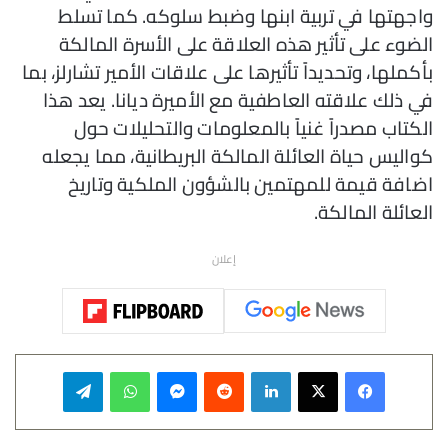
واجهتها في تربية ابنها وضبط سلوكه. كما تسلط
الضوء على تأثير هذه العلاقة على الأسرة المالكة
بأكملها، وتحديداً تأثيرها على علاقات الأمير تشارلز، بما
في ذلك علاقته العاطفية مع الأميرة ديانا. يعد هذا
الكتاب مصدراً غنياً بالمعلومات والتحليلات حول
كواليس حياة العائلة المالكة البريطانية، مما يجعله
اضافة قيمة للمهتمين بالشؤون الملكية وتاريخ
العائلة المالكة.
إعلان
فيسبوك
‫X
لينكدإن
‏Reddit
ماسنجر
واتساب
تيلقرام