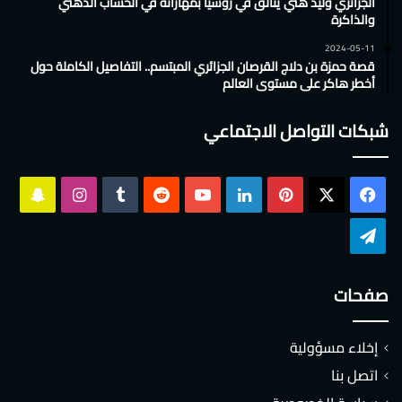
الجزائري وليد هني يتألق في روسيا بمهاراته في الحساب الذهني
والذاكرة
2024-05-11
قصة حمزة بن دلاج القرصان الجزائري المبتسم.. التفاصيل الكاملة حول
أخطر هاكر على مستوى العالم
شبكات التواصل الاجتماعي
‫X
فيسبوك
بينتيريست
لينكدإن
‫YouTube
انستقرام
سناب
تشات
تيلقرام
صفحات
إخلاء مسؤولية
اتصل بنا