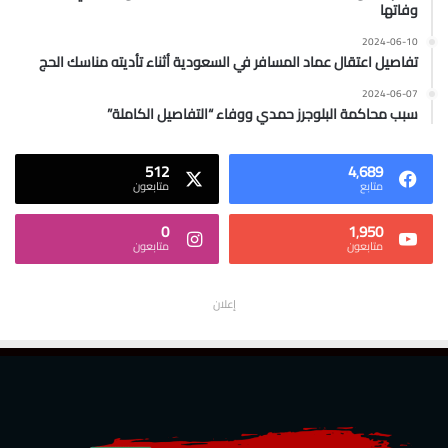
وفاتها
2024-06-10
تفاصيل اعتقال عماد المسافر في السعودية أثناء تأديته مناسك الحج
2024-06-07
سبب محاكمة البلوجرز حمدي ووفاء “التفاصيل الكاملة”
512
4٬689
متابع
متابعون
0
1٬950
متابعون
متابعون
إعلان